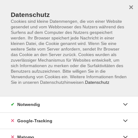
×
Datenschutz
Cookies sind kleine Datenmengen, die von einer Website
gesendet und vom Webbrowser des Nutzers während des
Surfens auf dem Computer des Nutzers gespeichert
Skip to main content
werden. Ihr Browser speichert jede Nachricht in einer
kleinen Datei, die Cookie genannt wird. Wenn Sie eine
weitere Seite vom Server anfordern, sendet Ihr Browser
Der Kurs konnte nicht gefunden werden.
das Cookie an den Server zurück. Cookies wurden als
zuverlässiger Mechanismus für Websites entwickelt, um
sich Informationen zu merken oder die Surfaktivitäten des
Benutzers aufzuzeichnen. Bitte willigen Sie in die
Verwendung von Cookies ein. Weitere Informationen finden
Sie in unseren Datenschutzhinweisen.
Datenschutz
Impressum
AGBs
Datenschutzerklärung
Notwendig
Barrierefreiheitserklärung
Widerrufsbelehrung
Google-Tracking
Widerruf
Matomo