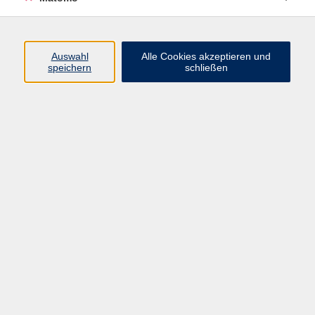
Programm
Auswahl
Alle Cookies akzeptieren und
speichern
schließen
Digitale Angebote
Gesellschaft
Beruf
Sprachen
Gesundheit
Kultur
Grundbildung
vhs Business
vhs Würzburg & Umgebung e. V.