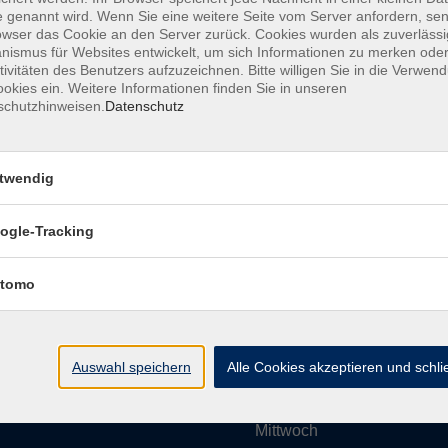
 genannt wird. Wenn Sie eine weitere Seite vom Server anfordern, se
owser das Cookie an den Server zurück. Cookies wurden als zuverlässi
ismus für Websites entwickelt, um sich Informationen zu merken oder
Impressum
AGBs
Datenschutzerklärung
Barrier
tivitäten des Benutzers aufzuzeichnen. Bitte willigen Sie in die Verwen
okies ein. Weitere Informationen finden Sie in unseren
schutzhinweisen.
Datenschutz
twendig
Umgebung e. V.
Öffnungszeiten
ogle-Tracking
tomo
Montag
rg.de
Dienstag
Auswahl speichern
Alle Cookies akzeptieren und schl
Mittwoch