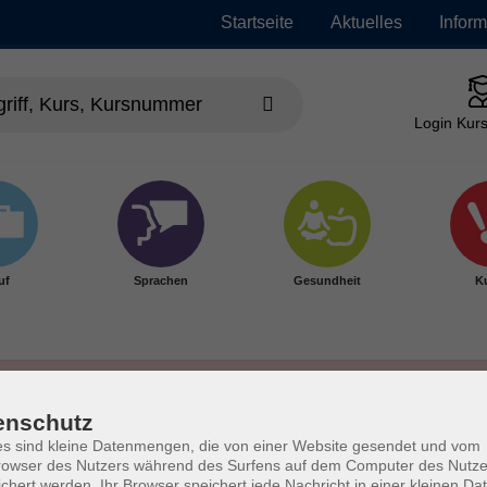
Startseite
Aktuelles
Infor
Login Kurs
uf
Sprachen
Gesundheit
Ku
enschutz
s sind kleine Datenmengen, die von einer Website gesendet und vom
owser des Nutzers während des Surfens auf dem Computer des Nutze
chert werden. Ihr Browser speichert jede Nachricht in einer kleinen Dat