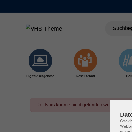
Skip to main content
Digitale Angebote
Gesellschaft
Ber
Der Kurs konnte nicht gefunden werden.
Dat
Cookie
Webbr
gespei