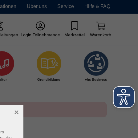
mationen
Über uns
Service
Hilfe & FAQ
leitungen
Login Teilnehmende
Merkzettel
Warenkorb
ltur
Grundbildung
vhs Business
×
rs
ei, die