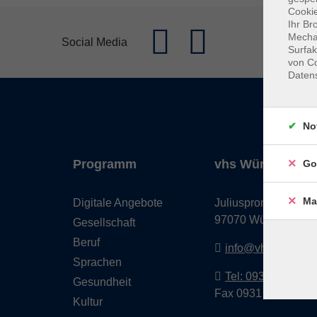
Cookie
Ihr Br
Mechan
Social Media
Surfak
von Co
Daten
No
Programm
vhs Würzburg & 
Go
Ma
Digitale Angebote
Juliuspromenade 68
97070 Würzburg
Gesellschaft
Beruf
info@vhs-wuerzbu
Sprachen
Tel: 0931 35593 0
Gesundheit
Fax 0931 35593-20
Kultur