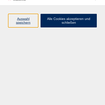
A 2: Grundstufe 2
10
B 1: Mittelstufe 1
13
B 2: Mittelstufe 2
10
Auswahl
Alle Cookies akzeptieren und
speichern
schließen
C 1: Aufbaustufe 1
9
C 2: Aufbaustufe 2
2
Italienisch
Ergebnisse filtern
Online-Kurs: Italienisch A2 (ab Lektion 8)
Mo. 07.09.2026 17:00
Online-Seminar, Zoom-Meeting 08 neu