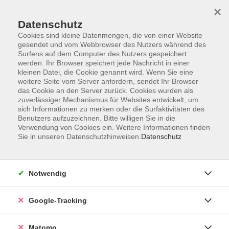
×
Datenschutz
Cookies sind kleine Datenmengen, die von einer Website
gesendet und vom Webbrowser des Nutzers während des
Surfens auf dem Computer des Nutzers gespeichert
Skip to main content
werden. Ihr Browser speichert jede Nachricht in einer
kleinen Datei, die Cookie genannt wird. Wenn Sie eine
weitere Seite vom Server anfordern, sendet Ihr Browser
das Cookie an den Server zurück. Cookies wurden als
zuverlässiger Mechanismus für Websites entwickelt, um
sich Informationen zu merken oder die Surfaktivitäten des
Benutzers aufzuzeichnen. Bitte willigen Sie in die
Verwendung von Cookies ein. Weitere Informationen finden
Sie in unseren Datenschutzhinweisen.
Datenschutz
47 Kurse
Notwendig
zurück zu Sprachen
Kurse nach Themen
Google-Tracking
A 1: Grundstufe 1
13
Matomo