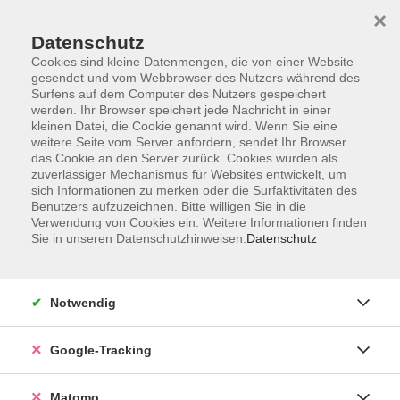
×
Datenschutz
Cookies sind kleine Datenmengen, die von einer Website
gesendet und vom Webbrowser des Nutzers während des
Surfens auf dem Computer des Nutzers gespeichert
Skip to main content
werden. Ihr Browser speichert jede Nachricht in einer
kleinen Datei, die Cookie genannt wird. Wenn Sie eine
weitere Seite vom Server anfordern, sendet Ihr Browser
Der Kurs konnte nicht gefunden werden.
das Cookie an den Server zurück. Cookies wurden als
zuverlässiger Mechanismus für Websites entwickelt, um
sich Informationen zu merken oder die Surfaktivitäten des
Benutzers aufzuzeichnen. Bitte willigen Sie in die
Verwendung von Cookies ein. Weitere Informationen finden
Sie in unseren Datenschutzhinweisen.
Datenschutz
Impressum
AGBs
Datenschutzerklärung
Notwendig
Barrierefreiheitserklärung
Widerrufsbelehrung
Google-Tracking
Widerruf
Matomo