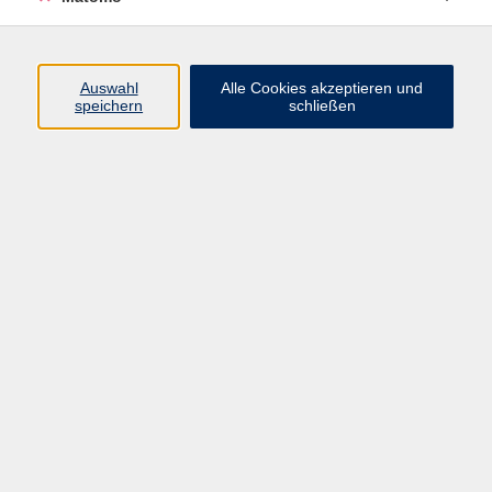
Programm
Auswahl
Alle Cookies akzeptieren und
speichern
schließen
Digitale Angebote
Gesellschaft
Beruf
Sprachen
Gesundheit
Kultur
Grundbildung
vhs Business
vhs Würzburg & Umgebung e. V.