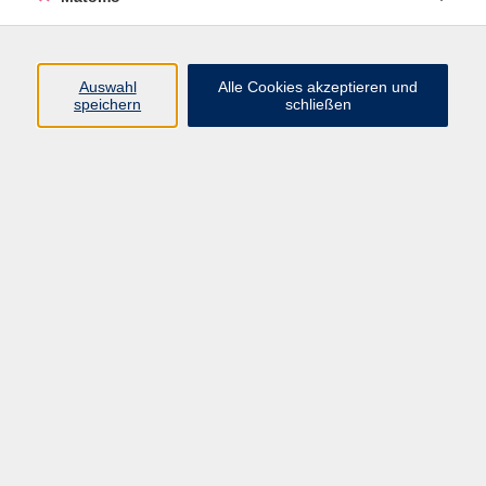
Programm
Auswahl
Alle Cookies akzeptieren und
speichern
schließen
Digitale Angebote
Gesellschaft
Beruf
Sprachen
Gesundheit
Kultur
Grundbildung
vhs Business
vhs Würzburg & Umgebung e. V.