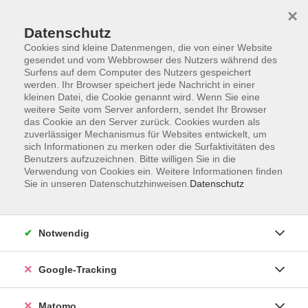
×
Datenschutz
Cookies sind kleine Datenmengen, die von einer Website
gesendet und vom Webbrowser des Nutzers während des
Surfens auf dem Computer des Nutzers gespeichert
Skip to main content
werden. Ihr Browser speichert jede Nachricht in einer
kleinen Datei, die Cookie genannt wird. Wenn Sie eine
weitere Seite vom Server anfordern, sendet Ihr Browser
Der Kurs konnte nicht gefunden werden.
das Cookie an den Server zurück. Cookies wurden als
zuverlässiger Mechanismus für Websites entwickelt, um
sich Informationen zu merken oder die Surfaktivitäten des
Benutzers aufzuzeichnen. Bitte willigen Sie in die
Verwendung von Cookies ein. Weitere Informationen finden
Sie in unseren Datenschutzhinweisen.
Datenschutz
Impressum
AGBs
Datenschutzerklärung
Notwendig
Barrierefreiheitserklärung
Widerrufsbelehrung
Google-Tracking
Widerruf
Matomo