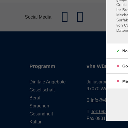
Cookie
Ihr Br
Mechan
Social Media
Surfak
von Co
Daten
No
Programm
vhs Würzburg & 
Go
Ma
Digitale Angebote
Juliuspromenade 68
97070 Würzburg
Gesellschaft
Beruf
info@vhs-wuerzbu
Sprachen
Tel: 0931 35593 0
Gesundheit
Fax 0931 35593-20
Kultur