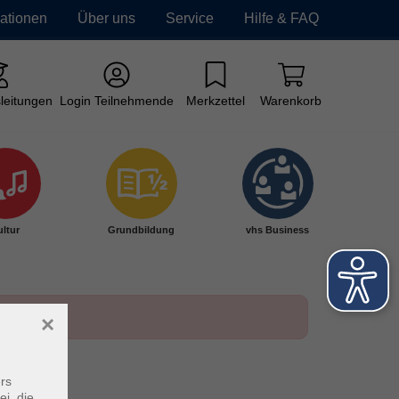
mationen
Über uns
Service
Hilfe & FAQ
leitungen
Login Teilnehmende
Merkzettel
Warenkorb
ltur
Grundbildung
vhs Business
×
rs
ei, die