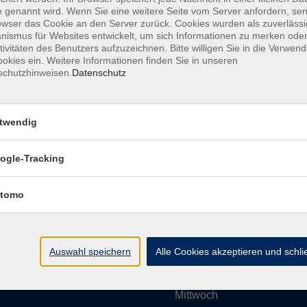
 genannt wird. Wenn Sie eine weitere Seite vom Server anfordern, se
owser das Cookie an den Server zurück. Cookies wurden als zuverlässi
ismus für Websites entwickelt, um sich Informationen zu merken oder
Impressum
AGBs
Datenschutzerklärung
Barrier
tivitäten des Benutzers aufzuzeichnen. Bitte willigen Sie in die Verwen
okies ein. Weitere Informationen finden Sie in unseren
schutzhinweisen.
Datenschutz
twendig
Umgebung e. V.
Öffnungszeiten
ogle-Tracking
tomo
Montag
rg.de
Dienstag
Auswahl speichern
Alle Cookies akzeptieren und schl
Mittwoch