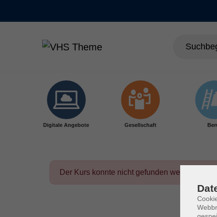
Skip to main content
Digitale Angebote
Gesellschaft
Ber
Der Kurs konnte nicht gefunden werden.
Dat
Cookie
Webbr
gespei