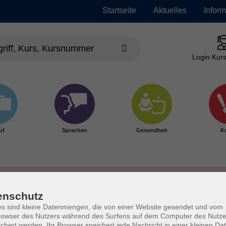
Startseite
Aktuelles
Infor
Login Kurs
uf
Sprachen
Gesundheit
Ku
enschutz
s sind kleine Datenmengen, die von einer Website gesendet und vom
owser des Nutzers während des Surfens auf dem Computer des Nutze
chert werden. Ihr Browser speichert jede Nachricht in einer kleinen Dat