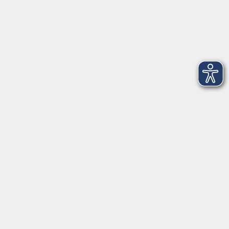
Tel: 0931 35593 0
Fax 0931 35593-20
Öffnungszeiten
Montag
09:00 - 12:30 Uhr
13:00 - 16:30 Uhr
Dienstag
10:00 - 12:30 Uhr
13:00 - 16:30 Uhr
Mittwoch
09:00 - 12:30 Uhr
13:00 - 16:30 Uhr
Donnerstag
09:00 - 12:30 Uhr
Freitag
09:00 - 13:30 Uhr