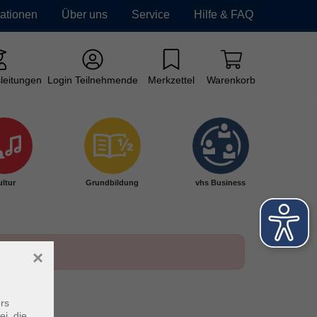
mationen
Über uns
Service
Hilfe & FAQ
leitungen
Login Teilnehmende
Merkzettel
Warenkorb
ltur
Grundbildung
vhs Business
×
rs
ei, die