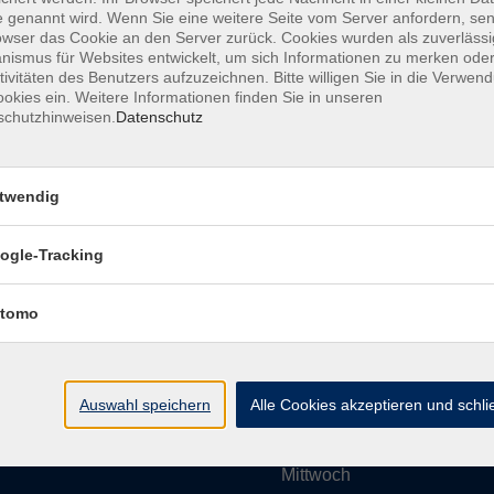
 genannt wird. Wenn Sie eine weitere Seite vom Server anfordern, se
owser das Cookie an den Server zurück. Cookies wurden als zuverlässi
ismus für Websites entwickelt, um sich Informationen zu merken oder
Impressum
AGBs
Datenschutzerklärung
Barrier
tivitäten des Benutzers aufzuzeichnen. Bitte willigen Sie in die Verwen
okies ein. Weitere Informationen finden Sie in unseren
schutzhinweisen.
Datenschutz
twendig
Umgebung e. V.
Öffnungszeiten
ogle-Tracking
tomo
Montag
rg.de
Dienstag
Auswahl speichern
Alle Cookies akzeptieren und schl
Mittwoch