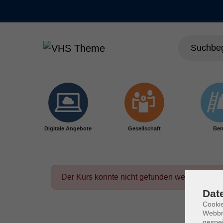
Skip to main content
Digitale Angebote
Gesellschaft
Ber
Der Kurs konnte nicht gefunden werden.
Dat
Cookie
Webbr
gespei