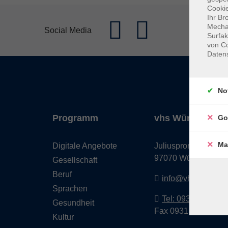
Cookie
Ihr Br
Mechan
Social Media
Surfak
von Co
Daten
No
Programm
vhs Würzburg & 
Go
Ma
Digitale Angebote
Juliuspromenade 68
97070 Würzburg
Gesellschaft
Beruf
info@vhs-wuerzbu
Sprachen
Tel: 0931 35593 0
Gesundheit
Fax 0931 35593-20
Kultur