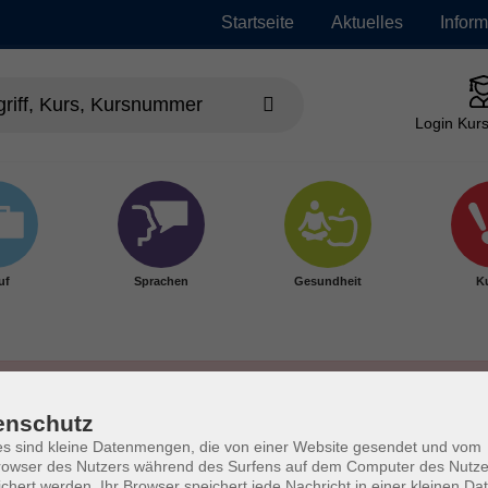
Startseite
Aktuelles
Infor
Login Kurs
uf
Sprachen
Gesundheit
Ku
enschutz
s sind kleine Datenmengen, die von einer Website gesendet und vom
owser des Nutzers während des Surfens auf dem Computer des Nutze
chert werden. Ihr Browser speichert jede Nachricht in einer kleinen Dat