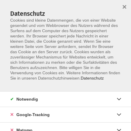
×
Datenschutz
Cookies sind kleine Datenmengen, die von einer Website
gesendet und vom Webbrowser des Nutzers während des
Surfens auf dem Computer des Nutzers gespeichert
Skip to main content
werden. Ihr Browser speichert jede Nachricht in einer
kleinen Datei, die Cookie genannt wird. Wenn Sie eine
weitere Seite vom Server anfordern, sendet Ihr Browser
Der Kurs konnte nicht gefunden werden.
das Cookie an den Server zurück. Cookies wurden als
zuverlässiger Mechanismus für Websites entwickelt, um
sich Informationen zu merken oder die Surfaktivitäten des
Benutzers aufzuzeichnen. Bitte willigen Sie in die
Verwendung von Cookies ein. Weitere Informationen finden
Impressum
Sie in unseren Datenschutzhinweisen.
Datenschutz
AGBs
Datenschutzerklärung
Notwendig
Barrierefreiheitserklärung
Widerrufsbelehrung
Google-Tracking
Widerruf
Matomo