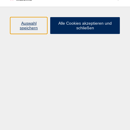
Programm
Auswahl
Alle Cookies akzeptieren und
speichern
schließen
Digitale Angebote
Gesellschaft
Beruf
Sprachen
Gesundheit
Kultur
Grundbildung
vhs Business
vhs Würzburg & Umgebung e. V.