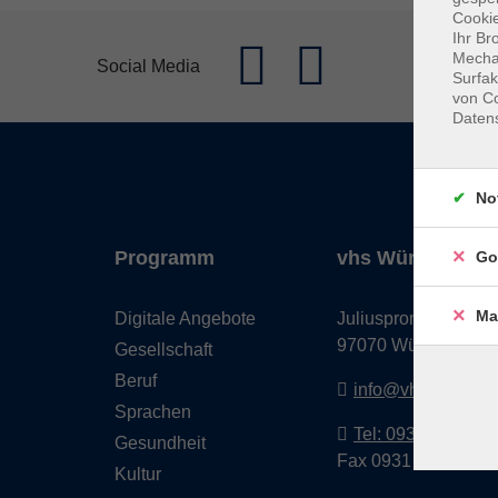
Cookie
Ihr Br
Mechan
Social Media
Surfak
von Co
Daten
No
Programm
vhs Würzburg & 
Go
Ma
Digitale Angebote
Juliuspromenade 68
97070 Würzburg
Gesellschaft
Beruf
info@vhs-wuerzbu
Sprachen
Tel: 0931 35593 0
Gesundheit
Fax 0931 35593-20
Kultur