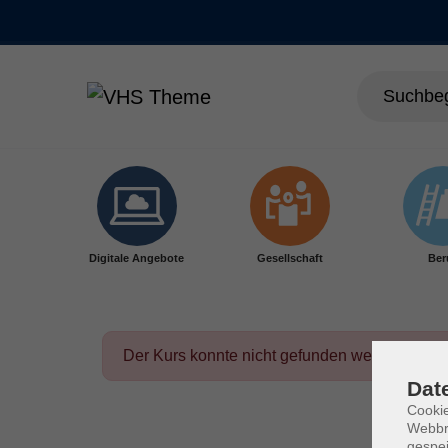
Skip to main content
Digitale Angebote
Gesellschaft
Ber
Der Kurs konnte nicht gefunden werden.
Dat
Cookie
Webbr
gespei