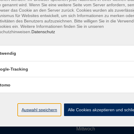
 genannt wird. Wenn Sie eine weitere Seite vom Server anfordern, se
owser das Cookie an den Server zurück. Cookies wurden als zuverlässi
ismus für Websites entwickelt, um sich Informationen zu merken oder
Impressum
AGBs
Datenschutzerklärung
Barrier
tivitäten des Benutzers aufzuzeichnen. Bitte willigen Sie in die Verwen
okies ein. Weitere Informationen finden Sie in unseren
schutzhinweisen.
Datenschutz
twendig
Umgebung e. V.
Öffnungszeiten
ogle-Tracking
tomo
Montag
rg.de
Dienstag
Auswahl speichern
Alle Cookies akzeptieren und schl
Mittwoch