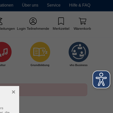
mationen
Über uns
Service
Hilfe & FAQ
leitungen
Login Teilnehmende
Merkzettel
Warenkorb
ltur
Grundbildung
vhs Business
×
rs
ei, die