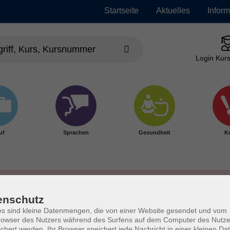
Startseite
Aktuelles
Infor
Login Kurs
uf
Sprachen
Gesundheit
Ku
enschutz
s sind kleine Datenmengen, die von einer Website gesendet und vom
owser des Nutzers während des Surfens auf dem Computer des Nutze
chert werden. Ihr Browser speichert jede Nachricht in einer kleinen Dat