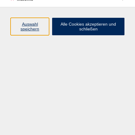
Programm
Auswahl
Alle Cookies akzeptieren und
speichern
schließen
Digitale Angebote
Gesellschaft
Beruf
Sprachen
Gesundheit
Kultur
Grundbildung
vhs Business
vhs Würzburg & Umgebung e. V.