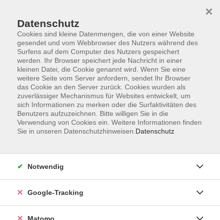
×
Datenschutz
Cookies sind kleine Datenmengen, die von einer Website
gesendet und vom Webbrowser des Nutzers während des
Surfens auf dem Computer des Nutzers gespeichert
Skip to main content
werden. Ihr Browser speichert jede Nachricht in einer
kleinen Datei, die Cookie genannt wird. Wenn Sie eine
weitere Seite vom Server anfordern, sendet Ihr Browser
Der Kurs konnte nicht gefunden werden.
das Cookie an den Server zurück. Cookies wurden als
zuverlässiger Mechanismus für Websites entwickelt, um
sich Informationen zu merken oder die Surfaktivitäten des
Benutzers aufzuzeichnen. Bitte willigen Sie in die
Verwendung von Cookies ein. Weitere Informationen finden
Sie in unseren Datenschutzhinweisen.
Datenschutz
Impressum
AGBs
Datenschutzerklärung
Notwendig
Barrierefreiheitserklärung
Widerrufsbelehrung
Google-Tracking
Widerruf
Matomo