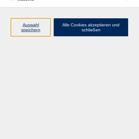
Programm
Auswahl
Alle Cookies akzeptieren und
speichern
schließen
Digitale Angebote
Gesellschaft
Beruf
Sprachen
Gesundheit
Kultur
Grundbildung
vhs Business
vhs Würzburg & Umgebung e. V.