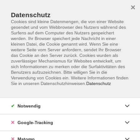
×
Datenschutz
Cookies sind kleine Datenmengen, die von einer Website
gesendet und vom Webbrowser des Nutzers während des
Surfens auf dem Computer des Nutzers gespeichert
Skip to main content
werden. Ihr Browser speichert jede Nachricht in einer
kleinen Datei, die Cookie genannt wird. Wenn Sie eine
weitere Seite vom Server anfordern, sendet Ihr Browser
Der Kurs konnte nicht gefunden werden.
das Cookie an den Server zurück. Cookies wurden als
zuverlässiger Mechanismus für Websites entwickelt, um
sich Informationen zu merken oder die Surfaktivitäten des
Benutzers aufzuzeichnen. Bitte willigen Sie in die
Verwendung von Cookies ein. Weitere Informationen finden
Sie in unseren Datenschutzhinweisen.
Datenschutz
Impressum
AGBs
Datenschutzerklärung
Notwendig
Barrierefreiheitserklärung
Widerrufsbelehrung
Google-Tracking
Widerruf
Matomo