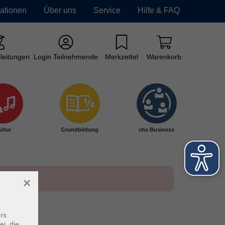
mationen
Über uns
Service
Hilfe & FAQ
leitungen
Login Teilnehmende
Merkzettel
Warenkorb
ltur
Grundbildung
vhs Business
×
rs
ei, die