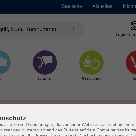
Startseite
Aktuelles
Infor
Login Kurs
uf
Sprachen
Gesundheit
Ku
enschutz
s sind kleine Datenmengen, die von einer Website gesendet und vom
owser des Nutzers während des Surfens auf dem Computer des Nutze
chert werden. Ihr Browser speichert jede Nachricht in einer kleinen Dat