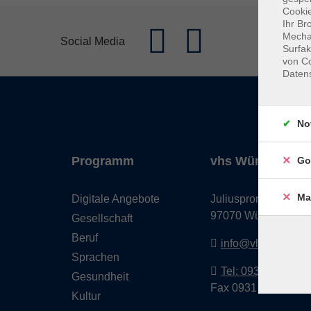
Cookie
Ihr Br
Mechan
Social Media
Surfak
von Co
Daten
No
Programm
vhs Würzburg & 
Go
Ma
Digitale Angebote
Juliuspromenade 68
97070 Würzburg
Gesellschaft
Beruf
info@vhs-wuerzbu
Sprachen
Tel: 0931 35593 0
Gesundheit
Fax 0931 35593-20
Kultur