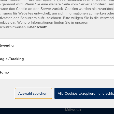
 genannt wird. Wenn Sie eine weitere Seite vom Server anfordern, se
owser das Cookie an den Server zurück. Cookies wurden als zuverlässi
ismus für Websites entwickelt, um sich Informationen zu merken oder
Impressum
AGBs
Datenschutzerklärung
Barrier
tivitäten des Benutzers aufzuzeichnen. Bitte willigen Sie in die Verwen
okies ein. Weitere Informationen finden Sie in unseren
schutzhinweisen.
Datenschutz
twendig
Umgebung e. V.
Öffnungszeiten
ogle-Tracking
tomo
Montag
rg.de
Dienstag
Auswahl speichern
Alle Cookies akzeptieren und schl
Mittwoch