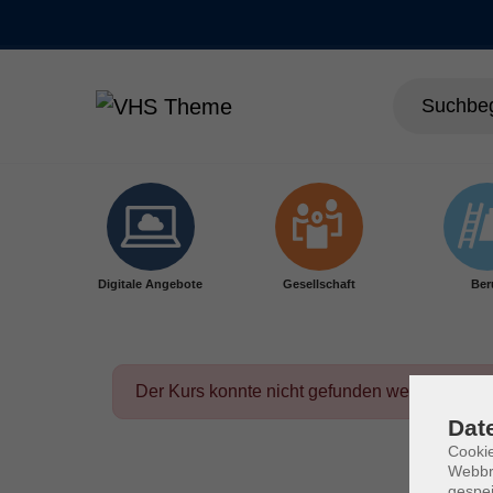
Skip to main content
Digitale Angebote
Gesellschaft
Ber
Der Kurs konnte nicht gefunden werden.
Dat
Cookie
Webbr
gespei