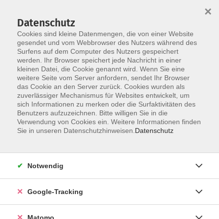
×
Datenschutz
Cookies sind kleine Datenmengen, die von einer Website
gesendet und vom Webbrowser des Nutzers während des
Surfens auf dem Computer des Nutzers gespeichert
Skip to main content
werden. Ihr Browser speichert jede Nachricht in einer
kleinen Datei, die Cookie genannt wird. Wenn Sie eine
weitere Seite vom Server anfordern, sendet Ihr Browser
Der Kurs konnte nicht gefunden werden.
das Cookie an den Server zurück. Cookies wurden als
zuverlässiger Mechanismus für Websites entwickelt, um
sich Informationen zu merken oder die Surfaktivitäten des
Benutzers aufzuzeichnen. Bitte willigen Sie in die
Verwendung von Cookies ein. Weitere Informationen finden
Impressum
Sie in unseren Datenschutzhinweisen.
Datenschutz
AGBs
Datenschutzerklärung
Notwendig
Barrierefreiheitserklärung
Widerrufsbelehrung
Google-Tracking
Widerruf
Matomo