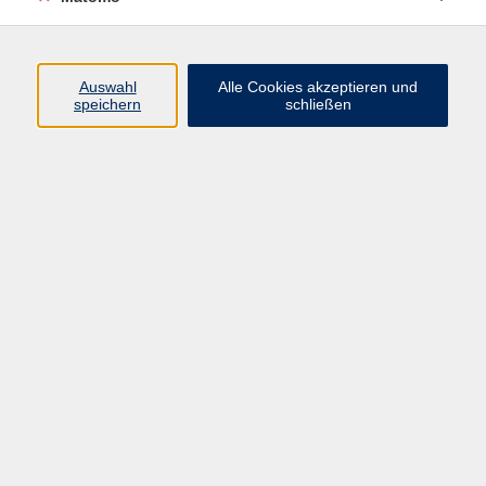
Programm
Auswahl
Alle Cookies akzeptieren und
speichern
schließen
Digitale Angebote
Gesellschaft
Beruf
Sprachen
Gesundheit
Kultur
Grundbildung
vhs Business
vhs Würzburg & Umgebung e. V.