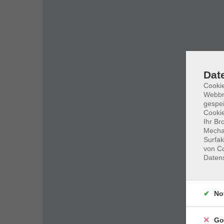
Dat
Cookie
Webbr
gespei
Cookie
Ihr Br
Mechan
Surfak
von Co
Daten
No
Go