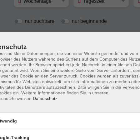
Wochentage
Tageszeit
nur buchbare
nur beginnende
Kreatives Schreiben - eine Einführung
enschutz
s sind kleine Datenmengen, die von einer Website gesendet und vom
owser des Nutzers während des Surfens auf dem Computer des Nutze
chert werden. Ihr Browser speichert jede Nachricht in einer kleinen Dat
 genannt wird. Wenn Sie eine weitere Seite vom Server anfordern, se
Schreibwerkstatt für Fortgeschrittene
owser das Cookie an den Server zurück. Cookies wurden als zuverlässi
ismus für Websites entwickelt, um sich Informationen zu merken oder
Online-Seminar
tivitäten des Benutzers aufzuzeichnen. Bitte willigen Sie in die Verwen
okies ein. Weitere Informationen finden Sie in unseren
schutzhinweisen.
Datenschutz
Prosa schreiben - Kurzgeschichten ode
gleich ein Roman?
twendig
ogle-Tracking