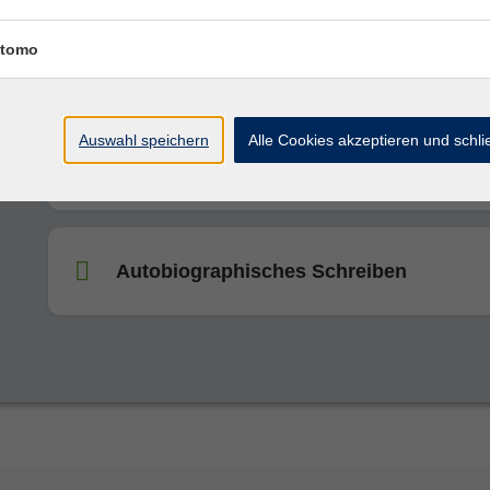
Journaling - Werkzeug für Inspiration u
Klarheit
tomo
Auswahl speichern
Alle Cookies akzeptieren und schl
Schreibwerkstatt
Autobiographisches Schreiben