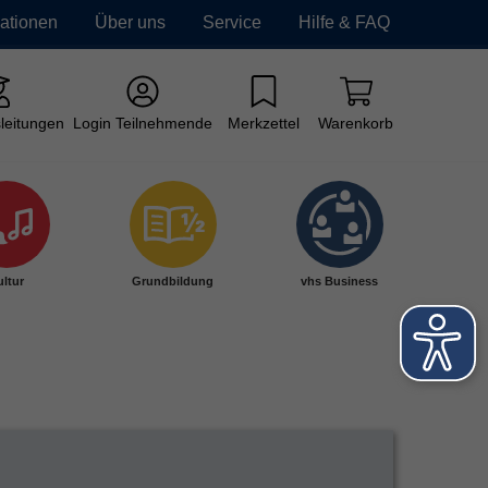
mationen
Über uns
Service
Hilfe & FAQ
leitungen
Login Teilnehmende
Merkzettel
Warenkorb
ltur
Grundbildung
vhs Business