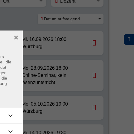
Ort
Dozent
Datum aufsteigend
×
Mi. 16.09.2026 18:00
Würzburg
rs
ei, die
ndet
Mo. 28.09.2026 18:00
ger
Online-Seminar, kein
 die
Präsenzunterricht
dung
r
Mo. 05.10.2026 19:00
Würzburg
Mi. 14.10.2026 19:30