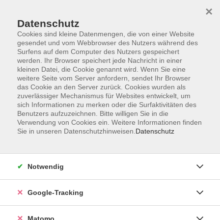
×
Datenschutz
Cookies sind kleine Datenmengen, die von einer Website
gesendet und vom Webbrowser des Nutzers während des
Surfens auf dem Computer des Nutzers gespeichert
Skip to main content
werden. Ihr Browser speichert jede Nachricht in einer
kleinen Datei, die Cookie genannt wird. Wenn Sie eine
weitere Seite vom Server anfordern, sendet Ihr Browser
Der Kurs konnte nicht gefunden werden.
das Cookie an den Server zurück. Cookies wurden als
zuverlässiger Mechanismus für Websites entwickelt, um
sich Informationen zu merken oder die Surfaktivitäten des
Benutzers aufzuzeichnen. Bitte willigen Sie in die
Verwendung von Cookies ein. Weitere Informationen finden
Sie in unseren Datenschutzhinweisen.
Datenschutz
Impressum
AGBs
Datenschutzerklärung
Notwendig
Barrierefreiheitserklärung
Widerrufsbelehrung
Google-Tracking
Widerruf
Matomo