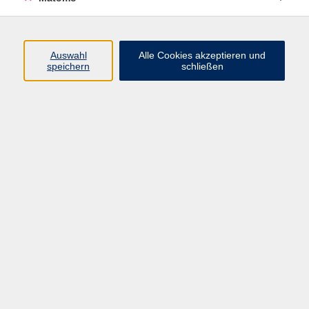
Programm
Auswahl
Alle Cookies akzeptieren und
speichern
schließen
Digitale Angebote
Gesellschaft
Beruf
Sprachen
Gesundheit
Kultur
Grundbildung
vhs Business
vhs Würzburg & Umgebung e. V.