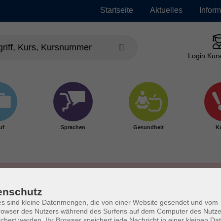
Startseite
Aktuelles
Infor
Login Kurs
uf
Sprachen
Gesundheit
Ku
enschutz
s sind kleine Datenmengen, die von einer Website gesendet und vom
owser des Nutzers während des Surfens auf dem Computer des Nutze
chert werden. Ihr Browser speichert jede Nachricht in einer kleinen Dat