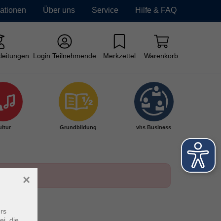
mationen
Über uns
Service
Hilfe & FAQ
leitungen
Login Teilnehmende
Merkzettel
Warenkorb
ltur
Grundbildung
vhs Business
×
rs
ei, die