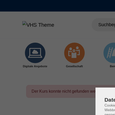
Skip to main content
Digitale Angebote
Gesellschaft
Ber
Der Kurs konnte nicht gefunden werden.
Dat
Cookie
Webbr
gespei