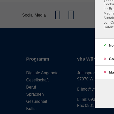
Cookie
Ihr Br
Mechan
Social Media
Surfak
von Co
Daten
No
Programm
vhs Würzburg & 
Go
Ma
Digitale Angebote
Juliuspromenade 68
97070 Würzburg
Gesellschaft
Beruf
info@vhs-wuerzbu
Sprachen
Tel: 0931 35593 0
Gesundheit
Fax 0931 35593-20
Kultur