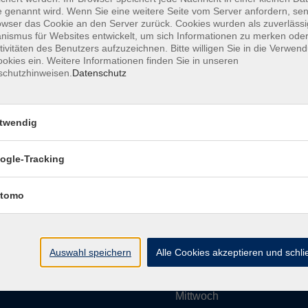
 genannt wird. Wenn Sie eine weitere Seite vom Server anfordern, se
owser das Cookie an den Server zurück. Cookies wurden als zuverlässi
ismus für Websites entwickelt, um sich Informationen zu merken oder
Impressum
AGBs
Datenschutzerklärung
Barrier
tivitäten des Benutzers aufzuzeichnen. Bitte willigen Sie in die Verwen
okies ein. Weitere Informationen finden Sie in unseren
schutzhinweisen.
Datenschutz
twendig
Umgebung e. V.
Öffnungszeiten
ogle-Tracking
tomo
Montag
rg.de
Dienstag
Auswahl speichern
Alle Cookies akzeptieren und schl
Mittwoch