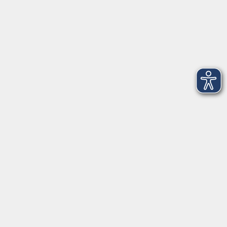
97070 Würzburg
info@vhs-wuerzburg.de
Tel: 0931 35593 0
Fax 0931 35593-20
Öffnungszeiten
Montag
09:00 - 12:30 Uhr
13:00 - 16:30 Uhr
Dienstag
10:00 - 12:30 Uhr
13:00 - 16:30 Uhr
Mittwoch
09:00 - 12:30 Uhr
13:00 - 16:30 Uhr