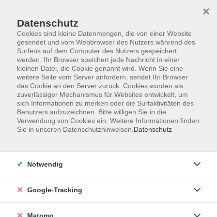
×
Datenschutz
Cookies sind kleine Datenmengen, die von einer Website
gesendet und vom Webbrowser des Nutzers während des
Surfens auf dem Computer des Nutzers gespeichert
Skip to main content
werden. Ihr Browser speichert jede Nachricht in einer
kleinen Datei, die Cookie genannt wird. Wenn Sie eine
weitere Seite vom Server anfordern, sendet Ihr Browser
das Cookie an den Server zurück. Cookies wurden als
zuverlässiger Mechanismus für Websites entwickelt, um
sich Informationen zu merken oder die Surfaktivitäten des
Benutzers aufzuzeichnen. Bitte willigen Sie in die
Verwendung von Cookies ein. Weitere Informationen finden
Sie in unseren Datenschutzhinweisen.
Datenschutz
Sie sind hier:
Kultur
Kunsthandwerk & Do It Yourself
Holz & Stein
Notwendig
Google-Tracking
Holzbearbeitung - Grundkurs
Sie wollten schon immer einmal mit Holz arbeiten und
Matomo