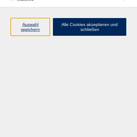
Programm
Auswahl
Alle Cookies akzeptieren und
speichern
schließen
Digitale Angebote
Gesellschaft
Beruf
Sprachen
Gesundheit
Kultur
Grundbildung
vhs Business
vhs Würzburg & Umgebung e. V.