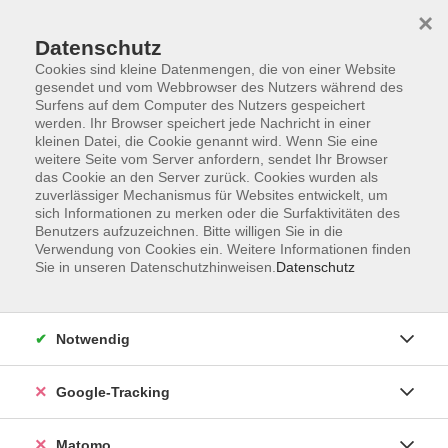
×
Datenschutz
Cookies sind kleine Datenmengen, die von einer Website
gesendet und vom Webbrowser des Nutzers während des
Surfens auf dem Computer des Nutzers gespeichert
Skip to main content
werden. Ihr Browser speichert jede Nachricht in einer
kleinen Datei, die Cookie genannt wird. Wenn Sie eine
weitere Seite vom Server anfordern, sendet Ihr Browser
Der Kurs konnte nicht gefunden werden.
das Cookie an den Server zurück. Cookies wurden als
zuverlässiger Mechanismus für Websites entwickelt, um
sich Informationen zu merken oder die Surfaktivitäten des
Benutzers aufzuzeichnen. Bitte willigen Sie in die
Verwendung von Cookies ein. Weitere Informationen finden
Sie in unseren Datenschutzhinweisen.
Datenschutz
Impressum
AGBs
Datenschutzerklärung
Notwendig
Barrierefreiheitserklärung
Widerrufsbelehrung
Google-Tracking
Widerruf
Matomo