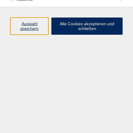
Programm
Auswahl
Alle Cookies akzeptieren und
speichern
schließen
Digitale Angebote
Gesellschaft
Beruf
Sprachen
Gesundheit
Kultur
Grundbildung
vhs Business
vhs Würzburg & Umgebung e. V.