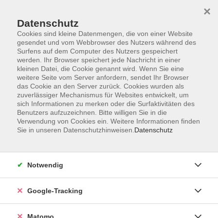
×
Datenschutz
Cookies sind kleine Datenmengen, die von einer Website
gesendet und vom Webbrowser des Nutzers während des
Surfens auf dem Computer des Nutzers gespeichert
Skip to main content
werden. Ihr Browser speichert jede Nachricht in einer
kleinen Datei, die Cookie genannt wird. Wenn Sie eine
weitere Seite vom Server anfordern, sendet Ihr Browser
Der Kurs konnte nicht gefunden werden.
das Cookie an den Server zurück. Cookies wurden als
zuverlässiger Mechanismus für Websites entwickelt, um
sich Informationen zu merken oder die Surfaktivitäten des
Benutzers aufzuzeichnen. Bitte willigen Sie in die
Verwendung von Cookies ein. Weitere Informationen finden
Sie in unseren Datenschutzhinweisen.
Datenschutz
Impressum
AGBs
Datenschutzerklärung
Notwendig
Barrierefreiheitserklärung
Widerrufsbelehrung
Google-Tracking
Widerruf
Matomo