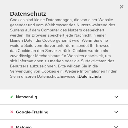
×
Datenschutz
Cookies sind kleine Datenmengen, die von einer Website
gesendet und vom Webbrowser des Nutzers während des
Surfens auf dem Computer des Nutzers gespeichert
Skip to main content
werden. Ihr Browser speichert jede Nachricht in einer
kleinen Datei, die Cookie genannt wird. Wenn Sie eine
weitere Seite vom Server anfordern, sendet Ihr Browser
Der Kurs konnte nicht gefunden werden.
das Cookie an den Server zurück. Cookies wurden als
zuverlässiger Mechanismus für Websites entwickelt, um
sich Informationen zu merken oder die Surfaktivitäten des
Benutzers aufzuzeichnen. Bitte willigen Sie in die
Verwendung von Cookies ein. Weitere Informationen finden
Sie in unseren Datenschutzhinweisen.
Datenschutz
Impressum
AGBs
Datenschutzerklärung
Notwendig
Barrierefreiheitserklärung
Widerrufsbelehrung
Google-Tracking
Widerruf
Matomo