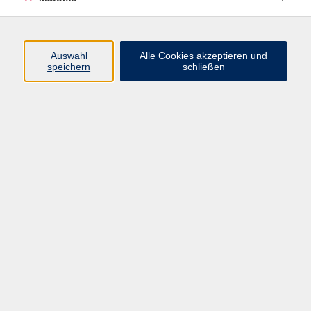
Programm
Auswahl
Alle Cookies akzeptieren und
speichern
schließen
Digitale Angebote
Gesellschaft
Beruf
Sprachen
Gesundheit
Kultur
Grundbildung
vhs Business
vhs Würzburg & Umgebung e. V.