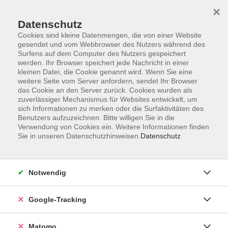
×
Datenschutz
Cookies sind kleine Datenmengen, die von einer Website
gesendet und vom Webbrowser des Nutzers während des
Surfens auf dem Computer des Nutzers gespeichert
Skip to main content
werden. Ihr Browser speichert jede Nachricht in einer
kleinen Datei, die Cookie genannt wird. Wenn Sie eine
weitere Seite vom Server anfordern, sendet Ihr Browser
Der Kurs konnte nicht gefunden werden.
das Cookie an den Server zurück. Cookies wurden als
zuverlässiger Mechanismus für Websites entwickelt, um
sich Informationen zu merken oder die Surfaktivitäten des
Benutzers aufzuzeichnen. Bitte willigen Sie in die
Verwendung von Cookies ein. Weitere Informationen finden
Sie in unseren Datenschutzhinweisen.
Datenschutz
Impressum
AGBs
Datenschutzerklärung
Notwendig
Barrierefreiheitserklärung
Widerrufsbelehrung
Google-Tracking
Widerruf
Matomo