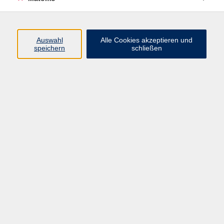
Programm
Auswahl
Alle Cookies akzeptieren und
speichern
schließen
Digitale Angebote
Gesellschaft
Beruf
Sprachen
Gesundheit
Kultur
Grundbildung
vhs Business
vhs Würzburg & Umgebung e. V.