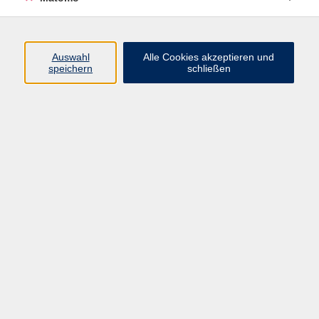
Programm
Auswahl
Alle Cookies akzeptieren und
speichern
schließen
Digitale Angebote
Gesellschaft
Beruf
Sprachen
Gesundheit
Kultur
Grundbildung
vhs Business
vhs Würzburg & Umgebung e. V.