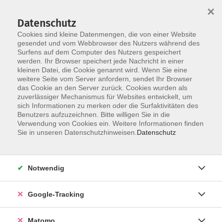
×
Datenschutz
Cookies sind kleine Datenmengen, die von einer Website
gesendet und vom Webbrowser des Nutzers während des
Surfens auf dem Computer des Nutzers gespeichert
Skip to main content
werden. Ihr Browser speichert jede Nachricht in einer
kleinen Datei, die Cookie genannt wird. Wenn Sie eine
weitere Seite vom Server anfordern, sendet Ihr Browser
Der Kurs konnte nicht gefunden werden.
das Cookie an den Server zurück. Cookies wurden als
zuverlässiger Mechanismus für Websites entwickelt, um
sich Informationen zu merken oder die Surfaktivitäten des
Benutzers aufzuzeichnen. Bitte willigen Sie in die
Verwendung von Cookies ein. Weitere Informationen finden
Impressum
Sie in unseren Datenschutzhinweisen.
Datenschutz
AGBs
Datenschutzerklärung
Notwendig
Barrierefreiheitserklärung
Widerrufsbelehrung
Google-Tracking
Widerruf
Matomo