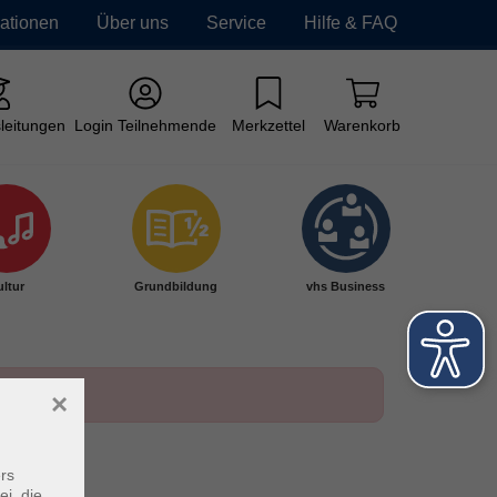
mationen
Über uns
Service
Hilfe & FAQ
leitungen
Login Teilnehmende
Merkzettel
Warenkorb
ltur
Grundbildung
vhs Business
×
rs
ei, die