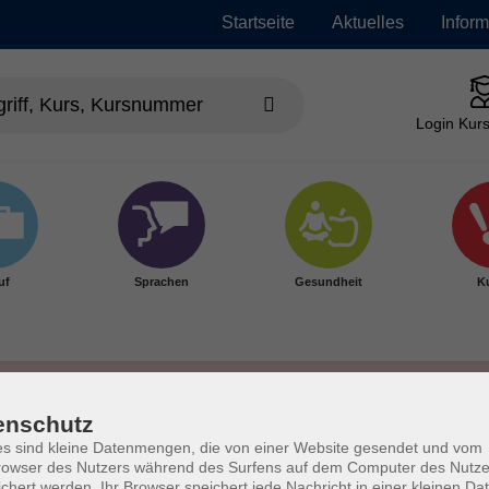
Startseite
Aktuelles
Infor
Login Kurs
uf
Sprachen
Gesundheit
Ku
enschutz
s sind kleine Datenmengen, die von einer Website gesendet und vom
owser des Nutzers während des Surfens auf dem Computer des Nutze
chert werden. Ihr Browser speichert jede Nachricht in einer kleinen Dat