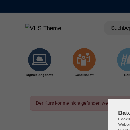
Skip to main content
Digitale Angebote
Gesellschaft
Ber
Der Kurs konnte nicht gefunden werden.
Dat
Cookie
Webbr
gespei