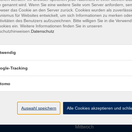
 genannt wird. Wenn Sie eine weitere Seite vom Server anfordern, se
owser das Cookie an den Server zurück. Cookies wurden als zuverlässi
ismus für Websites entwickelt, um sich Informationen zu merken oder
Impressum
AGBs
Datenschutzerklärung
Barrier
tivitäten des Benutzers aufzuzeichnen. Bitte willigen Sie in die Verwen
okies ein. Weitere Informationen finden Sie in unseren
schutzhinweisen.
Datenschutz
twendig
Umgebung e. V.
Öffnungszeiten
ogle-Tracking
tomo
Montag
rg.de
Dienstag
Auswahl speichern
Alle Cookies akzeptieren und schl
Mittwoch