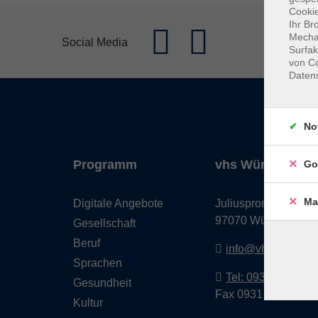
Cookie
Ihr Br
Mechan
Social Media
Surfak
von Co
Daten
No
Programm
vhs Würzburg & 
Go
Ma
Digitale Angebote
Juliuspromenade 68
97070 Würzburg
Gesellschaft
Beruf
info@vhs-wuerzbu
Sprachen
Tel: 0931 35593 0
Gesundheit
Fax 0931 35593-20
Kultur