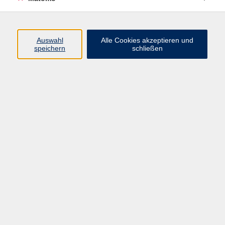
Programm
Auswahl
Alle Cookies akzeptieren und
speichern
schließen
Digitale Angebote
Gesellschaft
Beruf
Sprachen
Gesundheit
Kultur
Grundbildung
vhs Business
vhs Würzburg & Umgebung e. V.