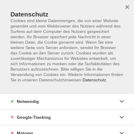
×
Datenschutz
Cookies sind kleine Datenmengen, die von einer Website
gesendet und vom Webbrowser des Nutzers während des
Surfens auf dem Computer des Nutzers gespeichert
Skip to main content
werden. Ihr Browser speichert jede Nachricht in einer
kleinen Datei, die Cookie genannt wird. Wenn Sie eine
weitere Seite vom Server anfordern, sendet Ihr Browser
Der Kurs konnte nicht gefunden werden.
das Cookie an den Server zurück. Cookies wurden als
zuverlässiger Mechanismus für Websites entwickelt, um
sich Informationen zu merken oder die Surfaktivitäten des
Benutzers aufzuzeichnen. Bitte willigen Sie in die
Verwendung von Cookies ein. Weitere Informationen finden
Sie in unseren Datenschutzhinweisen.
Datenschutz
Impressum
AGBs
Datenschutzerklärung
Notwendig
Barrierefreiheitserklärung
Widerrufsbelehrung
Google-Tracking
Widerruf
Matomo