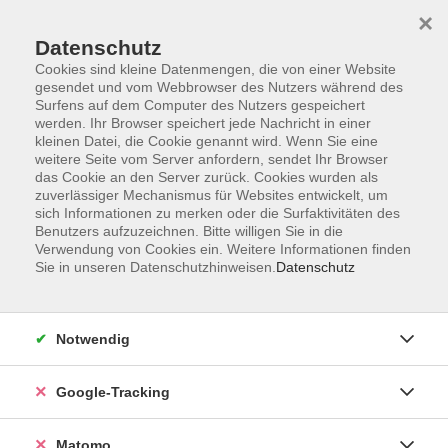
×
Datenschutz
Cookies sind kleine Datenmengen, die von einer Website
gesendet und vom Webbrowser des Nutzers während des
Surfens auf dem Computer des Nutzers gespeichert
Skip to main content
werden. Ihr Browser speichert jede Nachricht in einer
kleinen Datei, die Cookie genannt wird. Wenn Sie eine
weitere Seite vom Server anfordern, sendet Ihr Browser
Der Kurs konnte nicht gefunden werden.
das Cookie an den Server zurück. Cookies wurden als
zuverlässiger Mechanismus für Websites entwickelt, um
sich Informationen zu merken oder die Surfaktivitäten des
Benutzers aufzuzeichnen. Bitte willigen Sie in die
Verwendung von Cookies ein. Weitere Informationen finden
Sie in unseren Datenschutzhinweisen.
Datenschutz
Impressum
AGBs
Datenschutzerklärung
Notwendig
Barrierefreiheitserklärung
Widerrufsbelehrung
Google-Tracking
Widerruf
Matomo