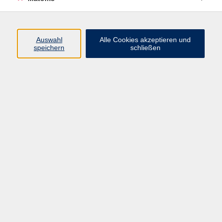
Programm
Auswahl
Alle Cookies akzeptieren und
speichern
schließen
Digitale Angebote
Gesellschaft
Beruf
Sprachen
Gesundheit
Kultur
Grundbildung
vhs Business
vhs Würzburg & Umgebung e. V.