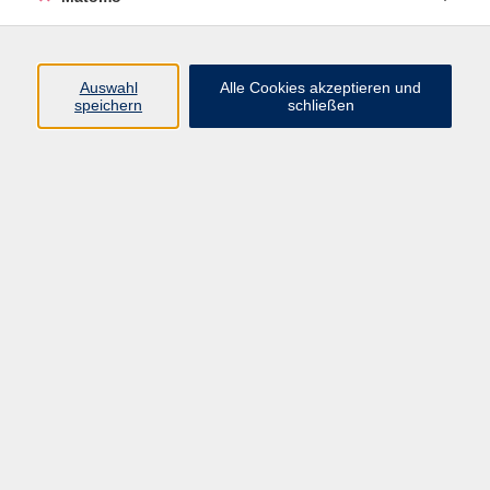
Programm
Auswahl
Alle Cookies akzeptieren und
speichern
schließen
Digitale Angebote
Gesellschaft
Beruf
Sprachen
Gesundheit
Kultur
Grundbildung
vhs Business
vhs Würzburg & Umgebung e. V.