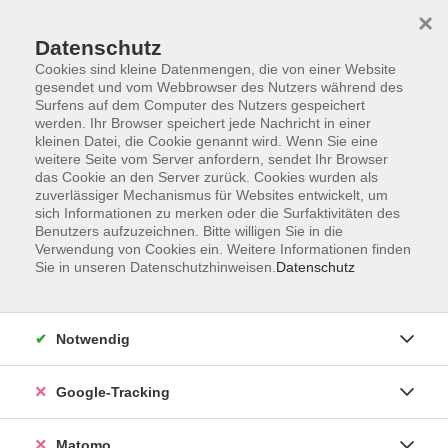
×
Datenschutz
Cookies sind kleine Datenmengen, die von einer Website
gesendet und vom Webbrowser des Nutzers während des
Surfens auf dem Computer des Nutzers gespeichert
Skip to main content
werden. Ihr Browser speichert jede Nachricht in einer
kleinen Datei, die Cookie genannt wird. Wenn Sie eine
weitere Seite vom Server anfordern, sendet Ihr Browser
Der Kurs konnte nicht gefunden werden.
das Cookie an den Server zurück. Cookies wurden als
zuverlässiger Mechanismus für Websites entwickelt, um
sich Informationen zu merken oder die Surfaktivitäten des
Benutzers aufzuzeichnen. Bitte willigen Sie in die
Verwendung von Cookies ein. Weitere Informationen finden
Sie in unseren Datenschutzhinweisen.
Datenschutz
Impressum
AGBs
Datenschutzerklärung
Notwendig
Barrierefreiheitserklärung
Widerrufsbelehrung
Google-Tracking
Widerruf
Matomo