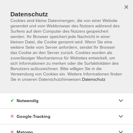
×
Datenschutz
Cookies sind kleine Datenmengen, die von einer Website
gesendet und vom Webbrowser des Nutzers während des
Surfens auf dem Computer des Nutzers gespeichert
Skip to main content
werden. Ihr Browser speichert jede Nachricht in einer
kleinen Datei, die Cookie genannt wird. Wenn Sie eine
weitere Seite vom Server anfordern, sendet Ihr Browser
Der Kurs konnte nicht gefunden werden.
das Cookie an den Server zurück. Cookies wurden als
zuverlässiger Mechanismus für Websites entwickelt, um
sich Informationen zu merken oder die Surfaktivitäten des
Benutzers aufzuzeichnen. Bitte willigen Sie in die
Verwendung von Cookies ein. Weitere Informationen finden
Sie in unseren Datenschutzhinweisen.
Datenschutz
Impressum
AGBs
Datenschutzerklärung
Notwendig
Barrierefreiheitserklärung
Widerrufsbelehrung
Google-Tracking
Widerruf
Matomo