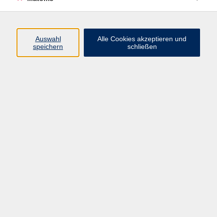
Programm
Auswahl
Alle Cookies akzeptieren und
speichern
schließen
Digitale Angebote
Gesellschaft
Beruf
Sprachen
Gesundheit
Kultur
Grundbildung
vhs Business
vhs Würzburg & Umgebung e. V.