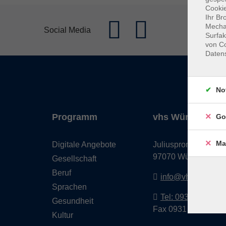
Cookie
Ihr Br
Mechan
Social Media
Surfak
von Co
Daten
No
Programm
vhs Würzburg & 
Go
Ma
Digitale Angebote
Juliuspromenade 68
97070 Würzburg
Gesellschaft
Beruf
info@vhs-wuerzbu
Sprachen
Tel: 0931 35593 0
Gesundheit
Fax 0931 35593-20
Kultur