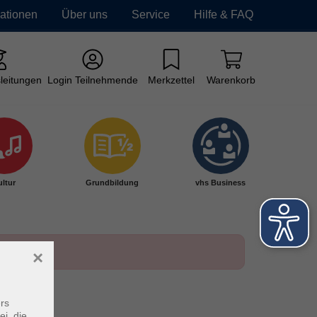
mationen
Über uns
Service
Hilfe & FAQ
leitungen
Login Teilnehmende
Merkzettel
Warenkorb
ltur
Grundbildung
vhs Business
×
rs
ei, die