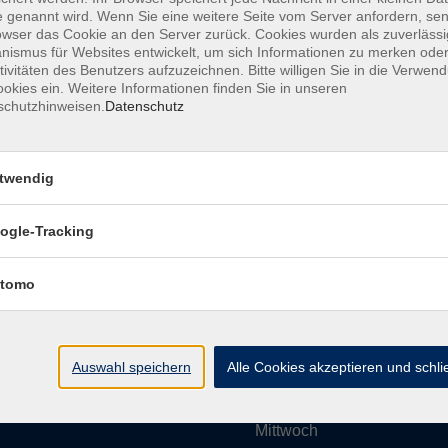
 genannt wird. Wenn Sie eine weitere Seite vom Server anfordern, se
owser das Cookie an den Server zurück. Cookies wurden als zuverlässi
ismus für Websites entwickelt, um sich Informationen zu merken oder
Impressum
AGBs
Datenschutzerklärung
Barrier
tivitäten des Benutzers aufzuzeichnen. Bitte willigen Sie in die Verwen
okies ein. Weitere Informationen finden Sie in unseren
schutzhinweisen.
Datenschutz
twendig
Umgebung e. V.
Öffnungszeiten
ogle-Tracking
tomo
Montag
rg.de
Dienstag
Auswahl speichern
Alle Cookies akzeptieren und schl
Mittwoch