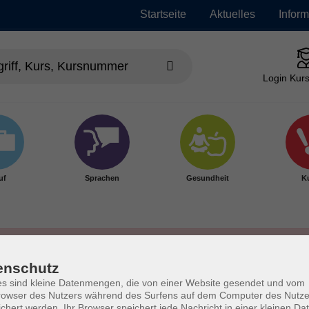
Startseite
Aktuelles
Infor
Login Kurs
uf
Sprachen
Gesundheit
Ku
enschutz
s sind kleine Datenmengen, die von einer Website gesendet und vom
owser des Nutzers während des Surfens auf dem Computer des Nutze
chert werden. Ihr Browser speichert jede Nachricht in einer kleinen Dat