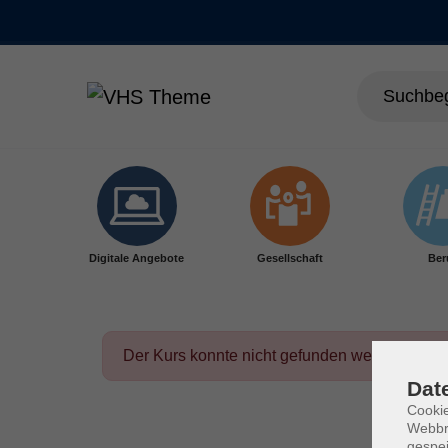
Skip to main content
Digitale Angebote
Gesellschaft
Ber
Der Kurs konnte nicht gefunden werden.
Dat
Cookie
Webbr
gespei