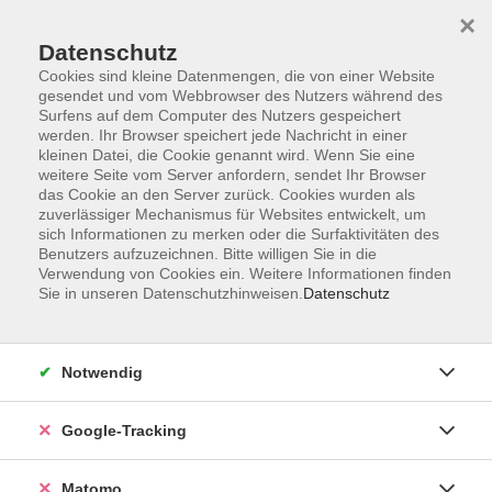
×
Datenschutz
Cookies sind kleine Datenmengen, die von einer Website
gesendet und vom Webbrowser des Nutzers während des
Surfens auf dem Computer des Nutzers gespeichert
Skip to main content
werden. Ihr Browser speichert jede Nachricht in einer
kleinen Datei, die Cookie genannt wird. Wenn Sie eine
weitere Seite vom Server anfordern, sendet Ihr Browser
Der Kurs konnte nicht gefunden werden.
das Cookie an den Server zurück. Cookies wurden als
zuverlässiger Mechanismus für Websites entwickelt, um
sich Informationen zu merken oder die Surfaktivitäten des
Benutzers aufzuzeichnen. Bitte willigen Sie in die
Verwendung von Cookies ein. Weitere Informationen finden
Sie in unseren Datenschutzhinweisen.
Datenschutz
Impressum
AGBs
Datenschutzerklärung
Notwendig
Barrierefreiheitserklärung
Widerrufsbelehrung
Google-Tracking
Widerruf
Matomo