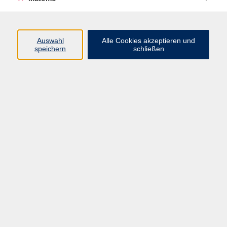
Programm
Auswahl
Alle Cookies akzeptieren und
speichern
schließen
Digitale Angebote
Gesellschaft
Beruf
Sprachen
Gesundheit
Kultur
Grundbildung
vhs Business
vhs Würzburg & Umgebung e. V.