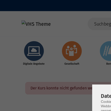
Skip to main content
Digitale Angebote
Gesellschaft
Ber
Der Kurs konnte nicht gefunden werden.
Dat
Cookie
Webbr
gespei