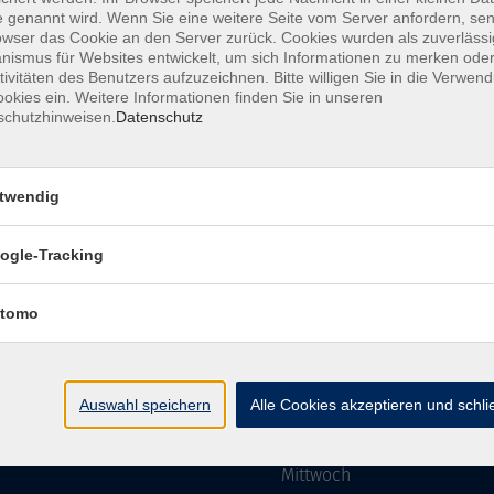
 genannt wird. Wenn Sie eine weitere Seite vom Server anfordern, se
owser das Cookie an den Server zurück. Cookies wurden als zuverlässi
ismus für Websites entwickelt, um sich Informationen zu merken oder
Impressum
AGBs
Datenschutzerklärung
Barriere
tivitäten des Benutzers aufzuzeichnen. Bitte willigen Sie in die Verwen
okies ein. Weitere Informationen finden Sie in unseren
schutzhinweisen.
Datenschutz
twendig
mgebung e. V.
Öffnungszeiten
ogle-Tracking
tomo
Montag
rg.de
Dienstag
Auswahl speichern
Alle Cookies akzeptieren und schl
Mittwoch