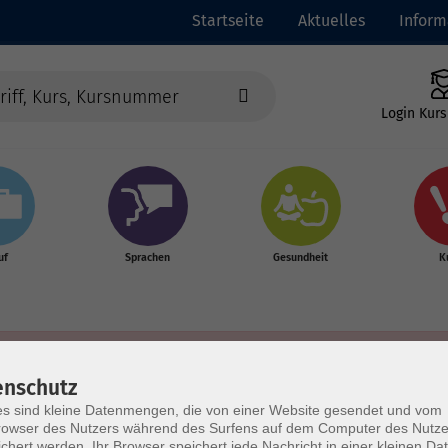
Startseite
Aktuelles
Inform
Login Kurs
uf
Sprachen
Gesundheit
K
enschutz
s sind kleine Datenmengen, die von einer Website gesendet und vom
owser des Nutzers während des Surfens auf dem Computer des Nutze
chert werden. Ihr Browser speichert jede Nachricht in einer kleinen Dat