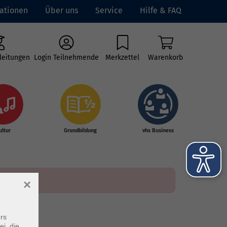
ationen
Über uns
Service
Hilfe & FAQ
leitungen
Login Teilnehmende
Merkzettel
Warenkorb
ultur
Grundbildung
vhs Business
×
rs
ei, die