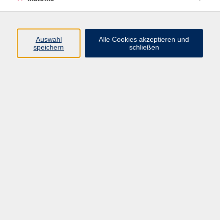
Programm
Auswahl
Alle Cookies akzeptieren und
speichern
schließen
Digitale Angebote
Gesellschaft
Beruf
Sprachen
Gesundheit
Kultur
Grundbildung
vhs Business
vhs Würzburg & Umgebung e. V.