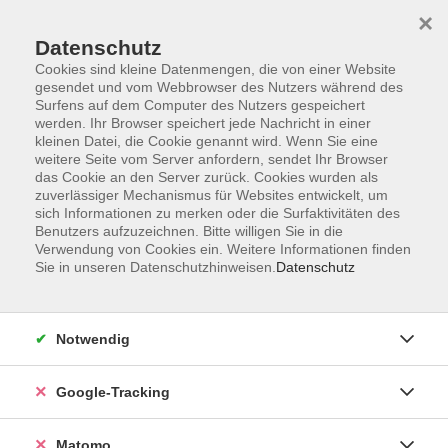
×
Datenschutz
Cookies sind kleine Datenmengen, die von einer Website
gesendet und vom Webbrowser des Nutzers während des
Surfens auf dem Computer des Nutzers gespeichert
Skip to main content
werden. Ihr Browser speichert jede Nachricht in einer
kleinen Datei, die Cookie genannt wird. Wenn Sie eine
weitere Seite vom Server anfordern, sendet Ihr Browser
Der Kurs konnte nicht gefunden werden.
das Cookie an den Server zurück. Cookies wurden als
zuverlässiger Mechanismus für Websites entwickelt, um
sich Informationen zu merken oder die Surfaktivitäten des
Benutzers aufzuzeichnen. Bitte willigen Sie in die
Verwendung von Cookies ein. Weitere Informationen finden
Sie in unseren Datenschutzhinweisen.
Datenschutz
Impressum
AGBs
Datenschutzerklärung
Notwendig
Barrierefreiheitserklärung
Widerrufsbelehrung
Google-Tracking
Widerruf
Matomo