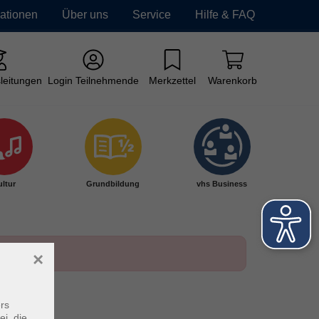
mationen
Über uns
Service
Hilfe & FAQ
leitungen
Login Teilnehmende
Merkzettel
Warenkorb
ltur
Grundbildung
vhs Business
×
rs
ei, die