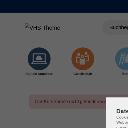
Skip to main content
Digitale Angebote
Gesellschaft
Ber
Der Kurs konnte nicht gefunden werden.
Dat
Cookie
Webbr
gespei