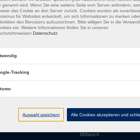
 genannt wird. Wenn Sie eine weitere Seite vom Server anfordern, se
owser das Cookie an den Server zurück. Cookies wurden als zuverlässi
ismus für Websites entwickelt, um sich Informationen zu merken oder
Impressum
AGBs
Datenschutzerklärung
Barrier
tivitäten des Benutzers aufzuzeichnen. Bitte willigen Sie in die Verwen
okies ein. Weitere Informationen finden Sie in unseren
schutzhinweisen.
Datenschutz
twendig
Umgebung e. V.
Öffnungszeiten
ogle-Tracking
tomo
Montag
rg.de
Dienstag
Auswahl speichern
Alle Cookies akzeptieren und schl
Mittwoch