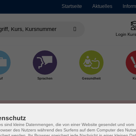
Startseite
Aktuelles
Infor
Login Kurs
uf
Sprachen
Gesundheit
Ku
enschutz
s sind kleine Datenmengen, die von einer Website gesendet und vom
owser des Nutzers während des Surfens auf dem Computer des Nutze
chert werden. Ihr Browser speichert jede Nachricht in einer kleinen Dat