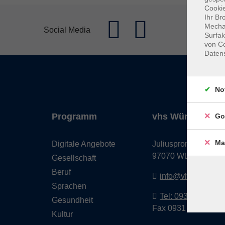
Cookie
Ihr Br
Mechan
Social Media
Surfak
von Co
Daten
No
Programm
vhs Würzburg & 
Go
Ma
Digitale Angebote
Juliuspromenade 68
97070 Würzburg
Gesellschaft
Beruf
info@vhs-wuerzbu
Sprachen
Tel: 0931 35593 0
Gesundheit
Fax 0931 35593-20
Kultur