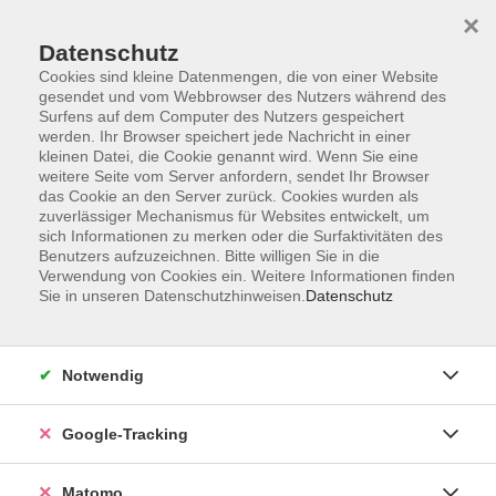
×
Datenschutz
Cookies sind kleine Datenmengen, die von einer Website
gesendet und vom Webbrowser des Nutzers während des
Surfens auf dem Computer des Nutzers gespeichert
Skip to main content
werden. Ihr Browser speichert jede Nachricht in einer
kleinen Datei, die Cookie genannt wird. Wenn Sie eine
weitere Seite vom Server anfordern, sendet Ihr Browser
Der Kurs konnte nicht gefunden werden.
das Cookie an den Server zurück. Cookies wurden als
zuverlässiger Mechanismus für Websites entwickelt, um
sich Informationen zu merken oder die Surfaktivitäten des
Benutzers aufzuzeichnen. Bitte willigen Sie in die
Verwendung von Cookies ein. Weitere Informationen finden
Sie in unseren Datenschutzhinweisen.
Datenschutz
Impressum
AGBs
Datenschutzerklärung
Notwendig
Barrierefreiheitserklärung
Widerrufsbelehrung
Google-Tracking
Widerruf
Matomo