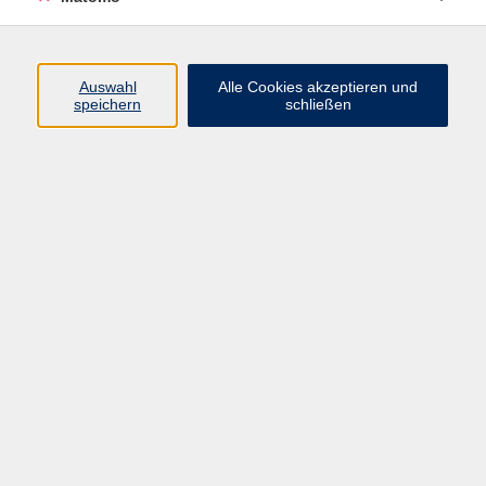
Programm
Auswahl
Alle Cookies akzeptieren und
speichern
schließen
Digitale Angebote
Gesellschaft
Beruf
Sprachen
Gesundheit
Kultur
Grundbildung
vhs Business
vhs Würzburg & Umgebung e. V.