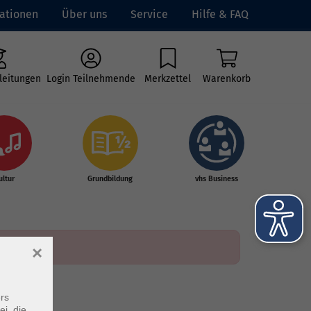
ationen
Über uns
Service
Hilfe & FAQ
leitungen
Login Teilnehmende
Merkzettel
Warenkorb
ultur
Grundbildung
vhs Business
×
rs
ei, die