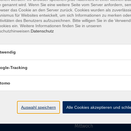
 genannt wird. Wenn Sie eine weitere Seite vom Server anfordern, se
owser das Cookie an den Server zurück. Cookies wurden als zuverlässi
ismus für Websites entwickelt, um sich Informationen zu merken oder
Impressum
AGBs
Datenschutzerklärung
Barriere
tivitäten des Benutzers aufzuzeichnen. Bitte willigen Sie in die Verwen
okies ein. Weitere Informationen finden Sie in unseren
schutzhinweisen.
Datenschutz
twendig
mgebung e. V.
Öffnungszeiten
ogle-Tracking
tomo
Montag
rg.de
Dienstag
Auswahl speichern
Alle Cookies akzeptieren und schl
Mittwoch