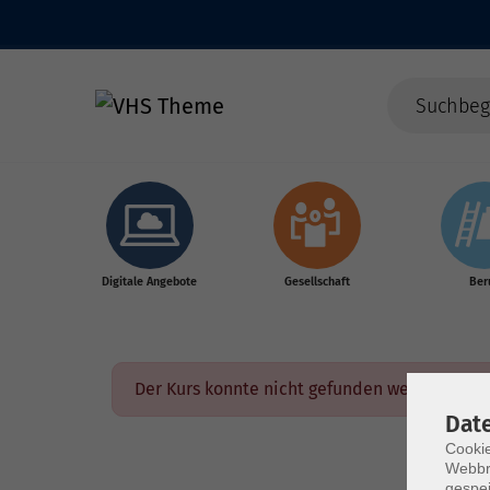
Skip to main content
Digitale Angebote
Gesellschaft
Ber
Der Kurs konnte nicht gefunden werden.
Dat
Cookie
Webbr
gespei