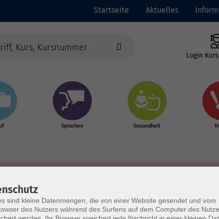
Startseite
Aktuelles
Inform
Login Kurs
uf
Sprachen
Gesundheit
K
enschutz
s sind kleine Datenmengen, die von einer Website gesendet und vom
owser des Nutzers während des Surfens auf dem Computer des Nutze
chert werden. Ihr Browser speichert jede Nachricht in einer kleinen Dat