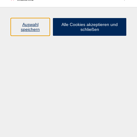
Programm
Auswahl
Alle Cookies akzeptieren und
speichern
schließen
Digitale Angebote
Gesellschaft
Beruf
Sprachen
Gesundheit
Kultur
Grundbildung
vhs Business
vhs Würzburg & Umgebung e. V.