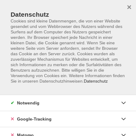
×
Datenschutz
Cookies sind kleine Datenmengen, die von einer Website
gesendet und vom Webbrowser des Nutzers während des
Surfens auf dem Computer des Nutzers gespeichert
Skip to main content
werden. Ihr Browser speichert jede Nachricht in einer
kleinen Datei, die Cookie genannt wird. Wenn Sie eine
weitere Seite vom Server anfordern, sendet Ihr Browser
Der Kurs konnte nicht gefunden werden.
das Cookie an den Server zurück. Cookies wurden als
zuverlässiger Mechanismus für Websites entwickelt, um
sich Informationen zu merken oder die Surfaktivitäten des
Benutzers aufzuzeichnen. Bitte willigen Sie in die
Verwendung von Cookies ein. Weitere Informationen finden
Sie in unseren Datenschutzhinweisen.
Datenschutz
Impressum
AGBs
Datenschutzerklärung
Notwendig
Barrierefreiheitserklärung
Widerrufsbelehrung
Google-Tracking
Widerruf
Matomo