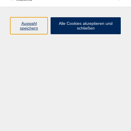
Programm
Auswahl
Alle Cookies akzeptieren und
speichern
schließen
Digitale Angebote
Gesellschaft
Beruf
Sprachen
Gesundheit
Kultur
Grundbildung
vhs Business
vhs Würzburg & Umgebung e. V.