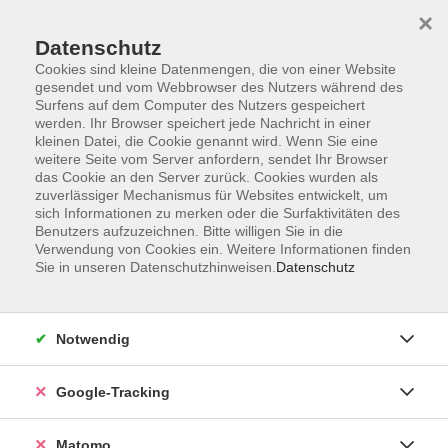
×
Datenschutz
Cookies sind kleine Datenmengen, die von einer Website
gesendet und vom Webbrowser des Nutzers während des
Surfens auf dem Computer des Nutzers gespeichert
Skip to main content
werden. Ihr Browser speichert jede Nachricht in einer
kleinen Datei, die Cookie genannt wird. Wenn Sie eine
weitere Seite vom Server anfordern, sendet Ihr Browser
Der Kurs konnte nicht gefunden werden.
das Cookie an den Server zurück. Cookies wurden als
zuverlässiger Mechanismus für Websites entwickelt, um
sich Informationen zu merken oder die Surfaktivitäten des
Benutzers aufzuzeichnen. Bitte willigen Sie in die
Verwendung von Cookies ein. Weitere Informationen finden
Sie in unseren Datenschutzhinweisen.
Datenschutz
Impressum
AGBs
Datenschutzerklärung
Notwendig
Barrierefreiheitserklärung
Widerrufsbelehrung
Google-Tracking
Widerruf
Matomo