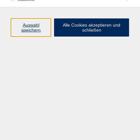
Programm
Auswahl
Alle Cookies akzeptieren und
speichern
schließen
Digitale Angebote
Gesellschaft
Beruf
Sprachen
Gesundheit
Kultur
Grundbildung
vhs Business
vhs Würzburg & Umgebung e. V.