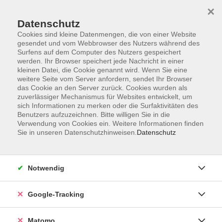
×
Datenschutz
Cookies sind kleine Datenmengen, die von einer Website
gesendet und vom Webbrowser des Nutzers während des
Surfens auf dem Computer des Nutzers gespeichert
Skip to main content
werden. Ihr Browser speichert jede Nachricht in einer
kleinen Datei, die Cookie genannt wird. Wenn Sie eine
weitere Seite vom Server anfordern, sendet Ihr Browser
Der Kurs konnte nicht gefunden werden.
das Cookie an den Server zurück. Cookies wurden als
zuverlässiger Mechanismus für Websites entwickelt, um
sich Informationen zu merken oder die Surfaktivitäten des
Benutzers aufzuzeichnen. Bitte willigen Sie in die
Verwendung von Cookies ein. Weitere Informationen finden
Sie in unseren Datenschutzhinweisen.
Datenschutz
Impressum
AGBs
Datenschutzerklärung
Notwendig
Barrierefreiheitserklärung
Widerrufsbelehrung
Google-Tracking
Widerruf
Matomo