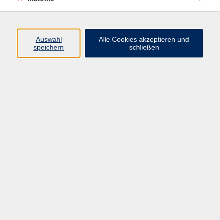
Programm
Auswahl
Alle Cookies akzeptieren und
speichern
schließen
Digitale Angebote
Gesellschaft
Beruf
Sprachen
Gesundheit
Kultur
Grundbildung
vhs Business
vhs Würzburg & Umgebung e. V.