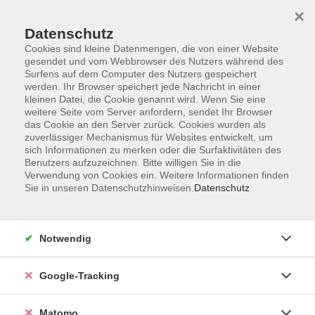
×
Datenschutz
Cookies sind kleine Datenmengen, die von einer Website
gesendet und vom Webbrowser des Nutzers während des
Surfens auf dem Computer des Nutzers gespeichert
Skip to main content
werden. Ihr Browser speichert jede Nachricht in einer
kleinen Datei, die Cookie genannt wird. Wenn Sie eine
weitere Seite vom Server anfordern, sendet Ihr Browser
Der Kurs konnte nicht gefunden werden.
das Cookie an den Server zurück. Cookies wurden als
zuverlässiger Mechanismus für Websites entwickelt, um
sich Informationen zu merken oder die Surfaktivitäten des
Benutzers aufzuzeichnen. Bitte willigen Sie in die
Verwendung von Cookies ein. Weitere Informationen finden
Sie in unseren Datenschutzhinweisen.
Datenschutz
Impressum
AGBs
Datenschutzerklärung
Notwendig
Barrierefreiheitserklärung
Widerrufsbelehrung
Google-Tracking
Widerruf
Matomo