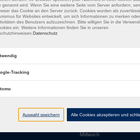
 genannt wird. Wenn Sie eine weitere Seite vom Server anfordern, se
owser das Cookie an den Server zurück. Cookies wurden als zuverlässi
ismus für Websites entwickelt, um sich Informationen zu merken oder
Impressum
AGBs
Datenschutzerklärung
Barrier
tivitäten des Benutzers aufzuzeichnen. Bitte willigen Sie in die Verwen
okies ein. Weitere Informationen finden Sie in unseren
schutzhinweisen.
Datenschutz
twendig
Umgebung e. V.
Öffnungszeiten
ogle-Tracking
tomo
Montag
rg.de
Dienstag
Auswahl speichern
Alle Cookies akzeptieren und schl
Mittwoch