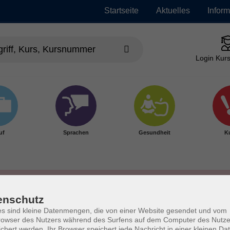
Startseite
Aktuelles
Infor
Login Kurs
uf
Sprachen
Gesundheit
Ku
enschutz
s sind kleine Datenmengen, die von einer Website gesendet und vom
owser des Nutzers während des Surfens auf dem Computer des Nutze
chert werden. Ihr Browser speichert jede Nachricht in einer kleinen Dat