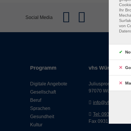
Cookie
Ihr Br
Mechan
Social Media
Surfak
von Co
Daten
No
Programm
vhs Würzburg & 
Go
Ma
Digitale Angebote
Juliuspromenade 68
97070 Würzburg
Gesellschaft
Beruf
info@vhs-wuerzbu
Sprachen
Tel: 0931 35593 0
Gesundheit
Fax 0931 35593-20
Kultur