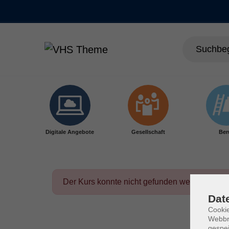
Skip to main content
Digitale Angebote
Gesellschaft
Ber
Der Kurs konnte nicht gefunden werden.
Dat
Cookie
Webbr
gespei