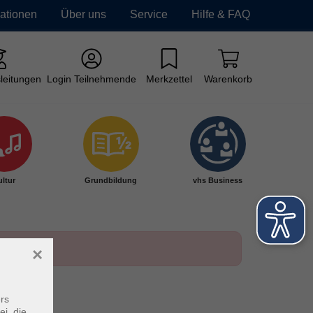
mationen
Über uns
Service
Hilfe & FAQ
leitungen
Login Teilnehmende
Merkzettel
Warenkorb
ltur
Grundbildung
vhs Business
×
rs
ei, die