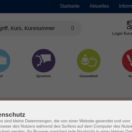
Startseite
Aktuelles
Infor
Login Kurs
uf
Sprachen
Gesundheit
Ku
enschutz
s sind kleine Datenmengen, die von einer Website gesendet und vom
owser des Nutzers während des Surfens auf dem Computer des Nutze
chert werden. Ihr Browser speichert jede Nachricht in einer kleinen Dat