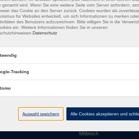
 genannt wird. Wenn Sie eine weitere Seite vom Server anfordern, se
owser das Cookie an den Server zurück. Cookies wurden als zuverlässi
ismus für Websites entwickelt, um sich Informationen zu merken oder
Impressum
AGBs
Datenschutzerklärung
Barrier
tivitäten des Benutzers aufzuzeichnen. Bitte willigen Sie in die Verwen
okies ein. Weitere Informationen finden Sie in unseren
schutzhinweisen.
Datenschutz
twendig
Umgebung e. V.
Öffnungszeiten
ogle-Tracking
tomo
Montag
rg.de
Dienstag
Auswahl speichern
Alle Cookies akzeptieren und schl
Mittwoch