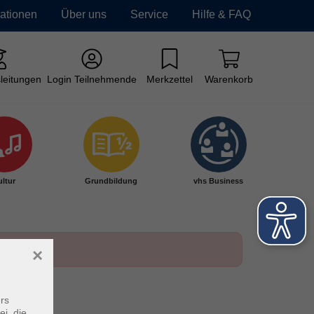
mationen
Über uns
Service
Hilfe & FAQ
leitungen
Login Teilnehmende
Merkzettel
Warenkorb
ltur
Grundbildung
vhs Business
×
rs
ei, die