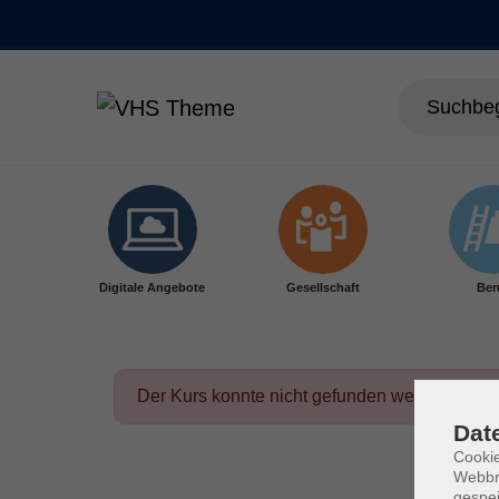
Skip to main content
Digitale Angebote
Gesellschaft
Ber
Der Kurs konnte nicht gefunden werden.
Dat
Cookie
Webbr
gespei