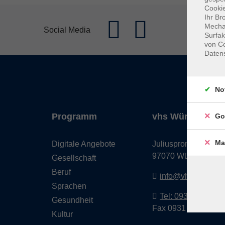
Cookie
Ihr Br
Mechan
Social Media
Surfak
von Co
Daten
No
Programm
vhs Würzburg & 
Go
Ma
Digitale Angebote
Juliuspromenade 68
97070 Würzburg
Gesellschaft
Beruf
info@vhs-wuerzbu
Sprachen
Tel: 0931 35593 0
Gesundheit
Fax 0931 35593-20
Kultur