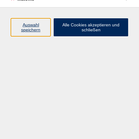
Programm
Auswahl
Alle Cookies akzeptieren und
speichern
schließen
Digitale Angebote
Gesellschaft
Beruf
Sprachen
Gesundheit
Kultur
Grundbildung
vhs Business
vhs Würzburg & Umgebung e. V.