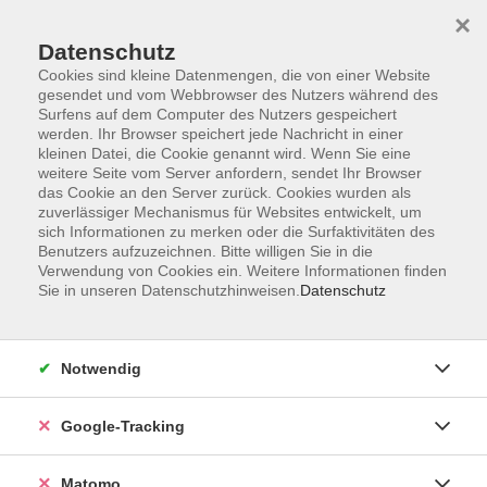
×
Datenschutz
Cookies sind kleine Datenmengen, die von einer Website
gesendet und vom Webbrowser des Nutzers während des
Surfens auf dem Computer des Nutzers gespeichert
Skip to main content
werden. Ihr Browser speichert jede Nachricht in einer
kleinen Datei, die Cookie genannt wird. Wenn Sie eine
weitere Seite vom Server anfordern, sendet Ihr Browser
Der Kurs konnte nicht gefunden werden.
das Cookie an den Server zurück. Cookies wurden als
zuverlässiger Mechanismus für Websites entwickelt, um
sich Informationen zu merken oder die Surfaktivitäten des
Benutzers aufzuzeichnen. Bitte willigen Sie in die
Verwendung von Cookies ein. Weitere Informationen finden
Sie in unseren Datenschutzhinweisen.
Datenschutz
Impressum
AGBs
Datenschutzerklärung
Notwendig
Barrierefreiheitserklärung
Widerrufsbelehrung
Google-Tracking
Widerruf
Matomo