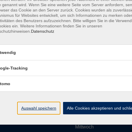
 genannt wird. Wenn Sie eine weitere Seite vom Server anfordern, se
owser das Cookie an den Server zurück. Cookies wurden als zuverlässi
ismus für Websites entwickelt, um sich Informationen zu merken oder
Impressum
AGBs
Datenschutzerklärung
Barrier
tivitäten des Benutzers aufzuzeichnen. Bitte willigen Sie in die Verwen
okies ein. Weitere Informationen finden Sie in unseren
schutzhinweisen.
Datenschutz
twendig
Umgebung e. V.
Öffnungszeiten
ogle-Tracking
tomo
Montag
rg.de
Dienstag
Auswahl speichern
Alle Cookies akzeptieren und schl
Mittwoch