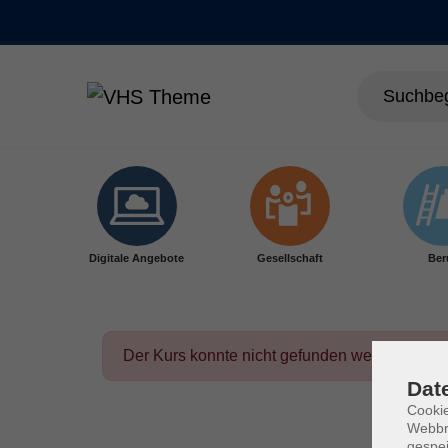
Skip to main content
Digitale Angebote
Gesellschaft
Ber
Der Kurs konnte nicht gefunden werden.
Dat
Cookie
Webbr
gespei