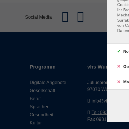
Cookie
Ihr Br
Mechan
Social Media
Surfak
von Co
Daten
No
Programm
vhs Würzburg & 
Go
Ma
Digitale Angebote
Juliuspromenade 68
97070 Würzburg
Gesellschaft
Beruf
info@vhs-wuerzbu
Sprachen
Tel: 0931 35593 0
Gesundheit
Fax 0931 35593-20
Kultur