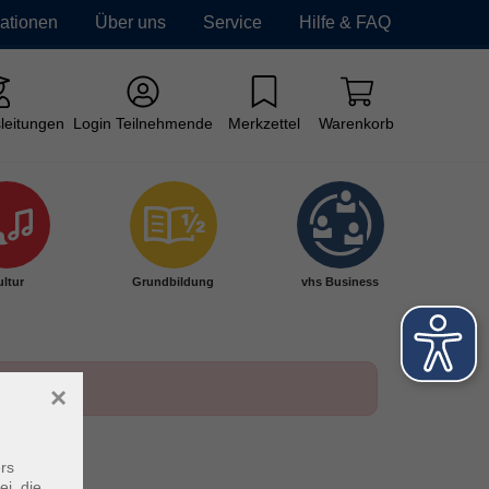
mationen
Über uns
Service
Hilfe & FAQ
leitungen
Login Teilnehmende
Merkzettel
Warenkorb
ltur
Grundbildung
vhs Business
×
rs
ei, die