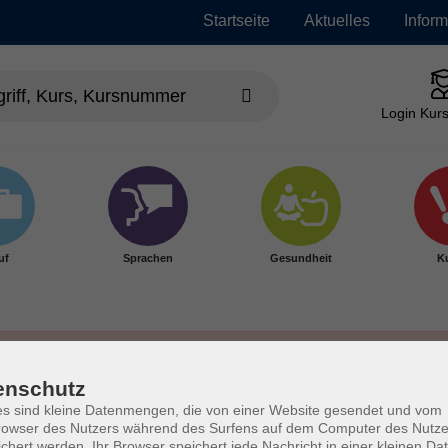
Startseite
Aktuelles
Infor
Login Kurs
uf
Sprachen
Gesundheit
Ku
enschutz
s sind kleine Datenmengen, die von einer Website gesendet und vom
owser des Nutzers während des Surfens auf dem Computer des Nutze
chert werden. Ihr Browser speichert jede Nachricht in einer kleinen Dat