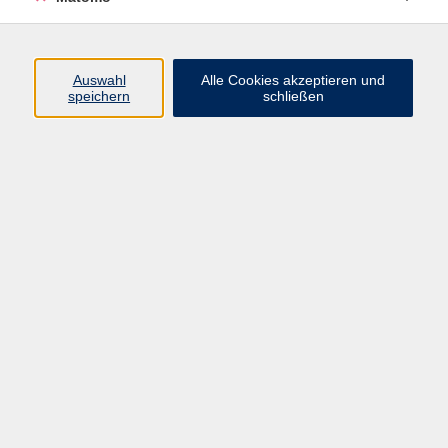
Programm
Auswahl
Alle Cookies akzeptieren und
speichern
schließen
Digitale Angebote
Gesellschaft
Beruf
Sprachen
Gesundheit
Kultur
Grundbildung
vhs Business
vhs Würzburg & Umgebung e. V.