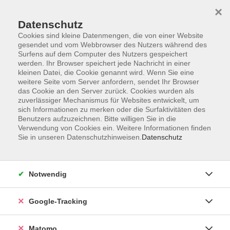
×
Datenschutz
Cookies sind kleine Datenmengen, die von einer Website
gesendet und vom Webbrowser des Nutzers während des
Surfens auf dem Computer des Nutzers gespeichert
Skip to main content
werden. Ihr Browser speichert jede Nachricht in einer
kleinen Datei, die Cookie genannt wird. Wenn Sie eine
weitere Seite vom Server anfordern, sendet Ihr Browser
Der Kurs konnte nicht gefunden werden.
das Cookie an den Server zurück. Cookies wurden als
zuverlässiger Mechanismus für Websites entwickelt, um
sich Informationen zu merken oder die Surfaktivitäten des
Benutzers aufzuzeichnen. Bitte willigen Sie in die
Verwendung von Cookies ein. Weitere Informationen finden
Sie in unseren Datenschutzhinweisen.
Datenschutz
Impressum
AGBs
Datenschutzerklärung
Notwendig
Barrierefreiheitserklärung
Widerrufsbelehrung
Google-Tracking
Widerruf
Matomo