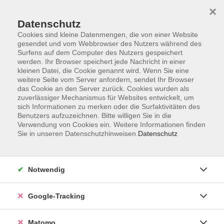
×
Datenschutz
Cookies sind kleine Datenmengen, die von einer Website
gesendet und vom Webbrowser des Nutzers während des
Surfens auf dem Computer des Nutzers gespeichert
Skip to main content
werden. Ihr Browser speichert jede Nachricht in einer
kleinen Datei, die Cookie genannt wird. Wenn Sie eine
weitere Seite vom Server anfordern, sendet Ihr Browser
Der Kurs konnte nicht gefunden werden.
das Cookie an den Server zurück. Cookies wurden als
zuverlässiger Mechanismus für Websites entwickelt, um
sich Informationen zu merken oder die Surfaktivitäten des
Benutzers aufzuzeichnen. Bitte willigen Sie in die
Verwendung von Cookies ein. Weitere Informationen finden
Sie in unseren Datenschutzhinweisen.
Datenschutz
Impressum
AGBs
Datenschutzerklärung
Notwendig
Barrierefreiheitserklärung
Widerrufsbelehrung
Google-Tracking
Widerruf
Matomo