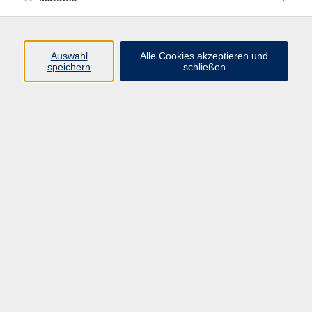
Programm
Auswahl
Alle Cookies akzeptieren und
speichern
schließen
Digitale Angebote
Gesellschaft
Beruf
Sprachen
Gesundheit
Kultur
Grundbildung
vhs Business
vhs Würzburg & Umgebung e. V.