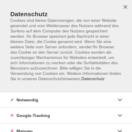
×
Datenschutz
Cookies sind kleine Datenmengen, die von einer Website
gesendet und vom Webbrowser des Nutzers während des
Surfens auf dem Computer des Nutzers gespeichert
Skip to main content
werden. Ihr Browser speichert jede Nachricht in einer
kleinen Datei, die Cookie genannt wird. Wenn Sie eine
weitere Seite vom Server anfordern, sendet Ihr Browser
Der Kurs konnte nicht gefunden werden.
das Cookie an den Server zurück. Cookies wurden als
zuverlässiger Mechanismus für Websites entwickelt, um
sich Informationen zu merken oder die Surfaktivitäten des
Benutzers aufzuzeichnen. Bitte willigen Sie in die
Verwendung von Cookies ein. Weitere Informationen finden
Sie in unseren Datenschutzhinweisen.
Datenschutz
Impressum
AGBs
Datenschutzerklärung
Notwendig
Barrierefreiheitserklärung
Widerrufsbelehrung
Google-Tracking
Widerruf
Matomo