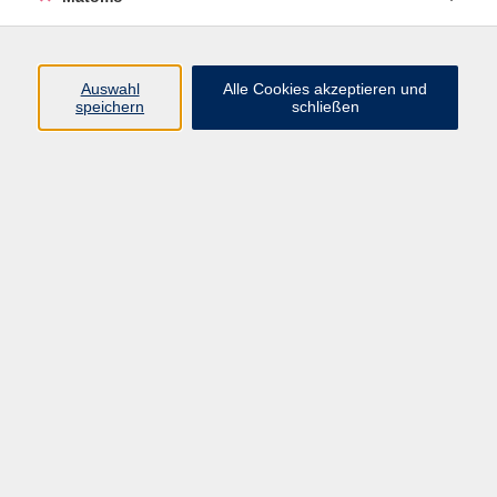
Programm
Auswahl
Alle Cookies akzeptieren und
speichern
schließen
Digitale Angebote
Gesellschaft
Beruf
Sprachen
Gesundheit
Kultur
Grundbildung
vhs Business
vhs Würzburg & Umgebung e. V.