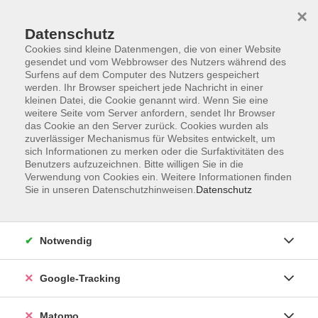
×
Datenschutz
Cookies sind kleine Datenmengen, die von einer Website
gesendet und vom Webbrowser des Nutzers während des
Surfens auf dem Computer des Nutzers gespeichert
Skip to main content
werden. Ihr Browser speichert jede Nachricht in einer
kleinen Datei, die Cookie genannt wird. Wenn Sie eine
weitere Seite vom Server anfordern, sendet Ihr Browser
Der Kurs konnte nicht gefunden werden.
das Cookie an den Server zurück. Cookies wurden als
zuverlässiger Mechanismus für Websites entwickelt, um
sich Informationen zu merken oder die Surfaktivitäten des
Benutzers aufzuzeichnen. Bitte willigen Sie in die
Verwendung von Cookies ein. Weitere Informationen finden
Sie in unseren Datenschutzhinweisen.
Datenschutz
Impressum
AGBs
Datenschutzerklärung
Notwendig
Barrierefreiheitserklärung
Widerrufsbelehrung
Google-Tracking
Widerruf
Matomo