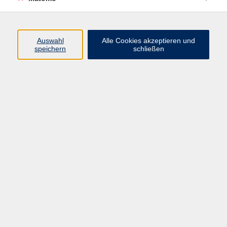
Programm
Auswahl
Alle Cookies akzeptieren und
speichern
schließen
Digitale Angebote
Gesellschaft
Beruf
Sprachen
Gesundheit
Kultur
Grundbildung
vhs Business
vhs Würzburg & Umgebung e. V.