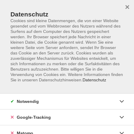
×
Datenschutz
Cookies sind kleine Datenmengen, die von einer Website
gesendet und vom Webbrowser des Nutzers während des
Surfens auf dem Computer des Nutzers gespeichert
Skip to main content
werden. Ihr Browser speichert jede Nachricht in einer
kleinen Datei, die Cookie genannt wird. Wenn Sie eine
weitere Seite vom Server anfordern, sendet Ihr Browser
Der Kurs konnte nicht gefunden werden.
das Cookie an den Server zurück. Cookies wurden als
zuverlässiger Mechanismus für Websites entwickelt, um
sich Informationen zu merken oder die Surfaktivitäten des
Benutzers aufzuzeichnen. Bitte willigen Sie in die
Verwendung von Cookies ein. Weitere Informationen finden
Sie in unseren Datenschutzhinweisen.
Datenschutz
Impressum
AGBs
Datenschutzerklärung
Notwendig
Barrierefreiheitserklärung
Widerrufsbelehrung
Google-Tracking
Widerruf
Matomo