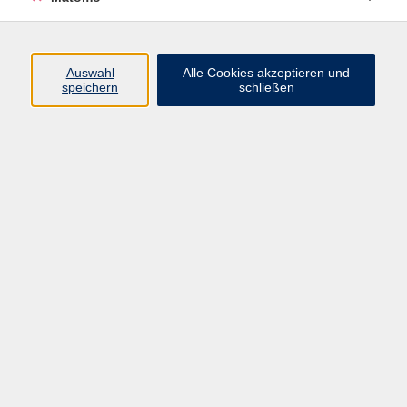
Programm
Auswahl
Alle Cookies akzeptieren und
speichern
schließen
Digitale Angebote
Gesellschaft
Beruf
Sprachen
Gesundheit
Kultur
Grundbildung
vhs Business
vhs Würzburg & Umgebung e. V.