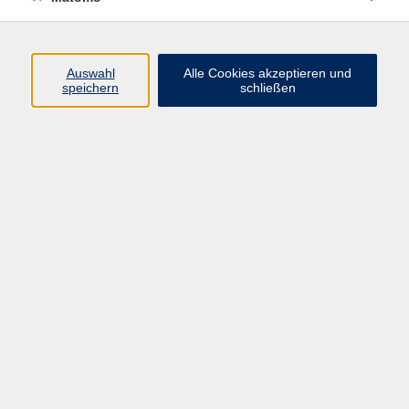
Programm
Auswahl
Alle Cookies akzeptieren und
speichern
schließen
Digitale Angebote
Gesellschaft
Beruf
Sprachen
Gesundheit
Kultur
Grundbildung
vhs Business
vhs Würzburg & Umgebung e. V.