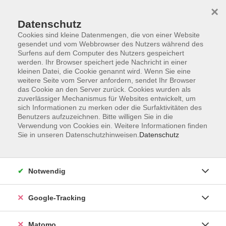
×
Datenschutz
Cookies sind kleine Datenmengen, die von einer Website
gesendet und vom Webbrowser des Nutzers während des
Surfens auf dem Computer des Nutzers gespeichert
Skip to main content
werden. Ihr Browser speichert jede Nachricht in einer
kleinen Datei, die Cookie genannt wird. Wenn Sie eine
weitere Seite vom Server anfordern, sendet Ihr Browser
Der Kurs konnte nicht gefunden werden.
das Cookie an den Server zurück. Cookies wurden als
zuverlässiger Mechanismus für Websites entwickelt, um
sich Informationen zu merken oder die Surfaktivitäten des
Benutzers aufzuzeichnen. Bitte willigen Sie in die
Verwendung von Cookies ein. Weitere Informationen finden
Sie in unseren Datenschutzhinweisen.
Datenschutz
Impressum
AGBs
Datenschutzerklärung
Notwendig
Barrierefreiheitserklärung
Widerrufsbelehrung
Google-Tracking
Widerruf
Matomo