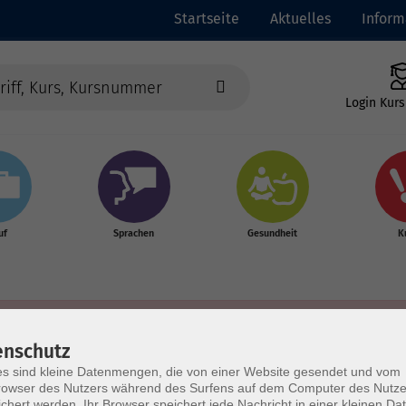
Startseite
Aktuelles
Inform
Login Kurs
uf
Sprachen
Gesundheit
K
enschutz
s sind kleine Datenmengen, die von einer Website gesendet und vom
owser des Nutzers während des Surfens auf dem Computer des Nutze
chert werden. Ihr Browser speichert jede Nachricht in einer kleinen Dat