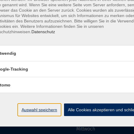
 genannt wird. Wenn Sie eine weitere Seite vom Server anfordern, se
owser das Cookie an den Server zurück. Cookies wurden als zuverlässi
ismus für Websites entwickelt, um sich Informationen zu merken oder
Impressum
AGBs
Datenschutzerklärung
Barriere
tivitäten des Benutzers aufzuzeichnen. Bitte willigen Sie in die Verwen
okies ein. Weitere Informationen finden Sie in unseren
schutzhinweisen.
Datenschutz
twendig
mgebung e. V.
Öffnungszeiten
ogle-Tracking
tomo
Montag
rg.de
Dienstag
Auswahl speichern
Alle Cookies akzeptieren und schl
Mittwoch