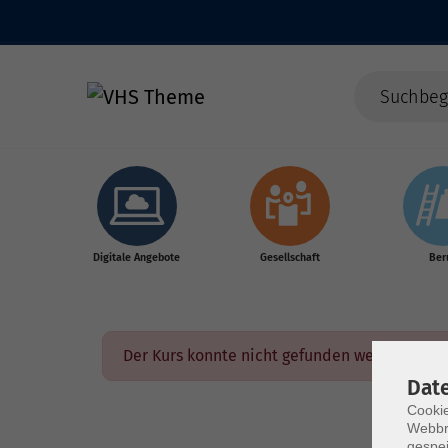
Skip to main content
Digitale Angebote
Gesellschaft
Ber
Der Kurs konnte nicht gefunden werden.
Dat
Cookie
Webbr
gespei