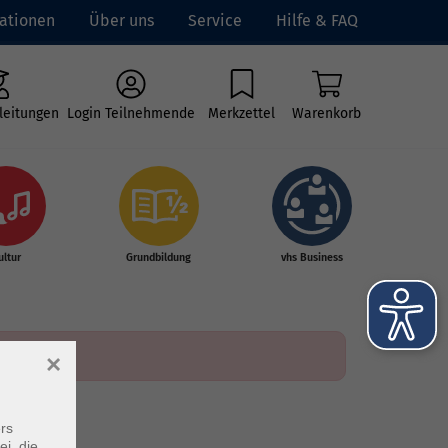
ationen
Über uns
Service
Hilfe & FAQ
leitungen
Login Teilnehmende
Merkzettel
Warenkorb
ultur
Grundbildung
vhs Business
×
rs
ei, die